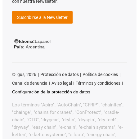
con nuestra Newsletter.
Suscribirse a la Newsletter
Idioma:
Español
País:
Argentina
©
igus, 2026
Protección de datos
Política de cookies
Canal de denuncia
Aviso legal
Términos y condiciones
Configuración de la protección de datos
Los términos "Apiro", "AutoChain", "CFRIP", "chainflex",
"chainge", "chains for cranes", "ConProtect", "cradle-
chain", "CTD", "drygear", "drylin", "dryspin", "dry-tech",
"dryway", "easy chain", "e-chain", "e-chain systems", "e-
ketten", "e-kettensysteme", "e-loop", "energy chain",