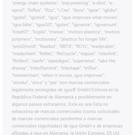
"energy chain systems", "enjoyneering", "e-skin", "e-
spool", "fixflex", "flizz", "i.Cee", "ibow", "igear", "iglidur",
"igubal", "igumid", "igus", "igus improves what moves",
"igus:bike", "igusGO", "igutex", "iguverse", "iguversum",
"kineKIT", "kopla", "manus", "motion plastics", "motion
polymers", "motionary", "plastics for longer life",
"print2mold", "Rawbot", "RBTX", "RCYL", "readycable",
"readychain", "ReBeL", "ReCyycle", "reguse", "robolink",
"Rohbot", "savfe", "speedigus", "superwise", "take the
dryway", "tribofilament", "tribotape", "triflex",
"twisterchain", "when it moves, igus improves",
"xirodur", "xiros" y "yes" son marcas comerciales
legalmente protegidas de igus® GmbH/Colonia en la
República Federal de Alemania y posiblemente en
algunos países extranjeros. Esta es una lista no
exhaustiva de marcas comerciales (como solicitudes
de marcas comerciales pendientes o marcas
comerciales registradas) de igus GmbH o de empresas
afiliadas a igus en Alemania, la Unión Europea, EE.UU.