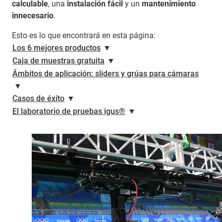
calculable
, una
instalación fácil
y un
mantenimiento
innecesario
.
Esto es lo que encontrará en esta página:
Los 6 mejores productos
▼
Caja de muestras gratuita
▼
Ámbitos de aplicación: sliders y grúas para cámaras
▼
Casos de éxito
▼
El laboratorio de pruebas igus®
▼