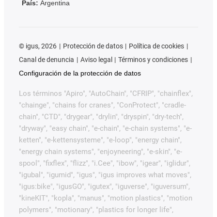
País:
Argentina
©
igus, 2026
Protección de datos
Política de cookies
Canal de denuncia
Aviso legal
Términos y condiciones
Configuración de la protección de datos
Los términos "Apiro", "AutoChain", "CFRIP", "chainflex",
"chainge", "chains for cranes", "ConProtect", "cradle-
chain", "CTD", "drygear", "drylin", "dryspin", "dry-tech",
"dryway", "easy chain", "e-chain", "e-chain systems", "e-
ketten", "e-kettensysteme", "e-loop", "energy chain",
"energy chain systems", "enjoyneering", "e-skin", "e-
spool", "fixflex", "flizz", "i.Cee", "ibow", "igear", "iglidur",
"igubal", "igumid", "igus", "igus improves what moves",
"igus:bike", "igusGO", "igutex", "iguverse", "iguversum",
"kineKIT", "kopla", "manus", "motion plastics", "motion
polymers", "motionary", "plastics for longer life",