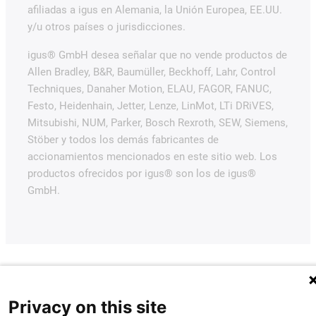
afiliadas a igus en Alemania, la Unión Europea, EE.UU.
y/u otros países o jurisdicciones.
igus® GmbH desea señalar que no vende productos de
Allen Bradley, B&R, Baumüller, Beckhoff, Lahr, Control
Techniques, Danaher Motion, ELAU, FAGOR, FANUC,
Festo, Heidenhain, Jetter, Lenze, LinMot, LTi DRiVES,
Mitsubishi, NUM, Parker, Bosch Rexroth, SEW, Siemens,
Stöber y todos los demás fabricantes de
accionamientos mencionados en este sitio web. Los
productos ofrecidos por igus® son los de igus®
GmbH.
Privacy on this site