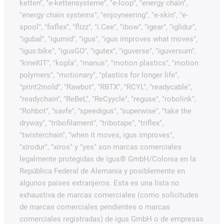
ketten", "e-kettensysteme", "e-loop", "energy chain",
"energy chain systems", "enjoyneering", "e-skin", "e-
spool", "fixflex", "flizz", "i.Cee", "ibow", "igear", "iglidur",
"igubal", "igumid", "igus", "igus improves what moves",
"igus:bike", "igusGO", "igutex", "iguverse", "iguversum",
"kineKIT", "kopla", "manus", "motion plastics", "motion
polymers", "motionary", "plastics for longer life",
"print2mold", "Rawbot", "RBTX", "RCYL", "readycable",
"readychain", "ReBeL", "ReCyycle", "reguse", "robolink",
"Rohbot", "savfe", "speedigus", "superwise", "take the
dryway", "tribofilament", "tribotape", "triflex",
"twisterchain", "when it moves, igus improves",
"xirodur", "xiros" y "yes" son marcas comerciales
legalmente protegidas de igus® GmbH/Colonia en la
República Federal de Alemania y posiblemente en
algunos países extranjeros. Esta es una lista no
exhaustiva de marcas comerciales (como solicitudes
de marcas comerciales pendientes o marcas
comerciales registradas) de igus GmbH o de empresas