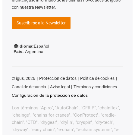
con nuestra Newsletter.
Suscribirse a la Newsletter
Idioma:
Español
País:
Argentina
©
igus, 2026
Protección de datos
Política de cookies
Canal de denuncia
Aviso legal
Términos y condiciones
Configuración de la protección de datos
Los términos "Apiro", "AutoChain", "CFRIP", "chainflex",
"chainge", "chains for cranes", "ConProtect", "cradle-
chain", "CTD", "drygear", "drylin", "dryspin", "dry-tech",
"dryway", "easy chain", "e-chain", "e-chain systems", "e-