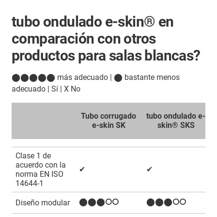
tubo ondulado e-skin® en
comparación con otros
productos para salas blancas?
⬤⬤⬤⬤⬤ más adecuado | ⬤ bastante menos
adecuado | Sí | X No
Tubo corrugado
tubo ondulado e-
e-skin SK
skin® SKS
Clase 1 de
acuerdo con la
✔
✔
norma EN ISO
14644-1
⬤⬤⬤⭘⭘
⬤⬤⬤⭘⭘
Diseño modular