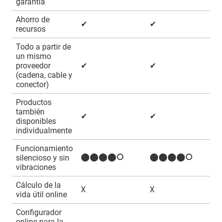
garantía
Ahorro de
✔
✔
recursos
Todo a partir de
un mismo
proveedor
✔
✔
(cadena, cable y
conector)
Productos
también
✔
✔
disponibles
individualmente
Funcionamiento
⬤⬤⬤⬤⭘
⬤⬤⬤⬤⭘
silencioso y sin
vibraciones
Cálculo de la
X
X
vida útil online
Configurador
online para la