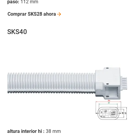
paso:
112 mm
Comprar SKS28
ahora
SKS40
altura interior hi :
38 mm