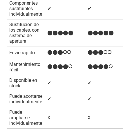
Componentes
sustituibles
✔
✔
individualmente
Sustitución de
los cables, con
⬤⬤⬤⬤⬤
⬤⬤⬤⬤⬤
sistema de
apertura
⬤⬤⬤⭘⭘
⬤⬤⬤⭘⭘
Envío rápido
Mantenimiento
⬤⬤⬤⬤⭘
⬤⬤⬤⬤⭘
fácil
Disponible en
✔
✔
stock
Puede acortarse
✔
✔
individualmente
Puede
ampliarse
X
X
individualmente