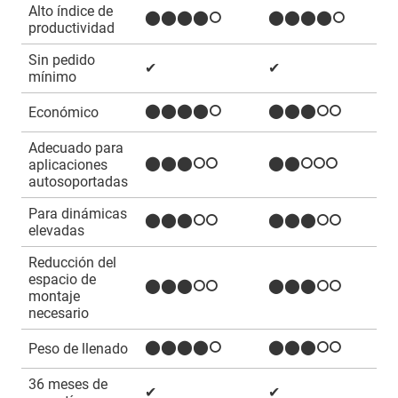
Alto índice de
⬤⬤⬤⬤⭘
⬤⬤⬤⬤⭘
productividad
Sin pedido
✔
✔
mínimo
⬤⬤⬤⬤⭘
⬤⬤⬤⭘⭘
Económico
Adecuado para
⬤⬤⬤⭘⭘
⬤⬤⭘⭘⭘
aplicaciones
autosoportadas
Para dinámicas
⬤⬤⬤⭘⭘
⬤⬤⬤⭘⭘
elevadas
Reducción del
espacio de
⬤⬤⬤⭘⭘
⬤⬤⬤⭘⭘
montaje
necesario
⬤⬤⬤⬤⭘
⬤⬤⬤⭘⭘
Peso de llenado
36 meses de
✔
✔