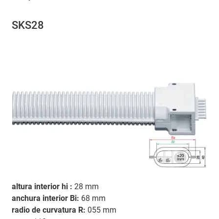
SKS28
altura interior hi :
28 mm
anchura interior Bi:
68 mm
radio de curvatura R:
055 mm