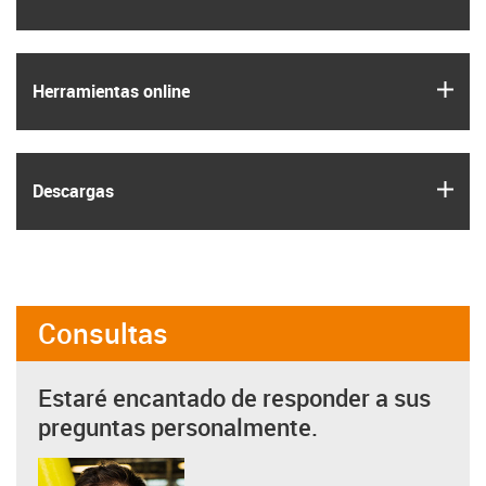
igus
Herramientas online
igus
Descargas
Consultas
Estaré encantado de responder a sus
preguntas personalmente.