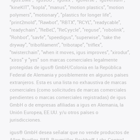
"kineKIT", "kopla", "manus", "motion plastics", "motion
polymers", "motionary", "plastics for longer life",
"print2mold", "Rawbot", "RBTX", "RCYL", "readycable",
"readychain", "ReBeL", "ReCyycle", "reguse", "robolink",
"Rohbot", "savfe", "speedigus", "superwise", "take the
dryway", "tribofilament", "tribotape", "triflex",
"twisterchain", "when it moves, igus improves", "xirodur",
"xiros" y "yes" son marcas comerciales legalmente
protegidas de igus® GmbH/Colonia en la República
Federal de Alemania y posiblemente en algunos países
extranjeros. Esta es una lista no exhaustiva de marcas
comerciales (como solicitudes de marcas comerciales
pendientes o marcas comerciales registradas) de igus
GmbH o de empresas afiliadas a igus en Alemania, la
Unión Europea, EE.UU. y/u otros países o
jurisdicciones.
igus® GmbH desea señalar que no vende productos de
Allen Bradley, B&R, Baumüller, Beckhoff, Lahr, Control