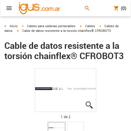
(0)
igus-icon-arrow-right
igus-icon-arrow-right
igus-icon-arrow-right
igus-icon-arrow-right
Inicio
Cables para cadenas portacables
Cables
Cables de
igus-icon-arrow-right
datos
Cable de datos resistente a la torsión chainflex® CFROBOT3
Cable de datos resistente a la
torsión chainflex® CFROBOT3
igus-icon-lupe
igus-icon-lupe
1 de 2