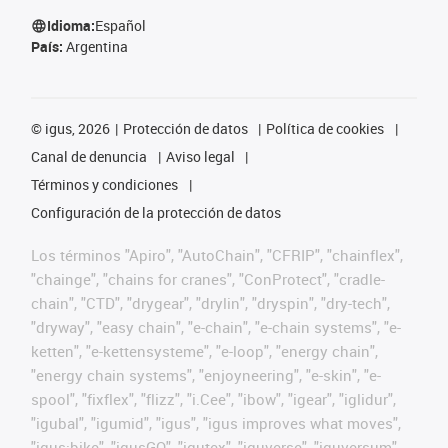
Idioma:
Español
País:
Argentina
©
igus, 2026
Protección de datos
Política de cookies
Canal de denuncia
Aviso legal
Términos y condiciones
Configuración de la protección de datos
Los términos "Apiro", "AutoChain", "CFRIP", "chainflex",
"chainge", "chains for cranes", "ConProtect", "cradle-
chain", "CTD", "drygear", "drylin", "dryspin", "dry-tech",
"dryway", "easy chain", "e-chain", "e-chain systems", "e-
ketten", "e-kettensysteme", "e-loop", "energy chain",
"energy chain systems", "enjoyneering", "e-skin", "e-
spool", "fixflex", "flizz", "i.Cee", "ibow", "igear", "iglidur",
"igubal", "igumid", "igus", "igus improves what moves",
"igus:bike", "igusGO", "igutex", "iguverse", "iguversum",