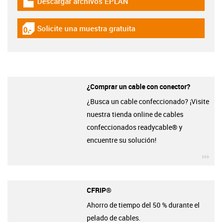
Descargar archivos EPLAN
igus-icon-download-plan
Solicite una muestra gratuita
igus-icon-gratismuster
¿Comprar un cable con conector?
¿Busca un cable confeccionado? ¡Visite
nuestra tienda online de cables
confeccionados readycable® y
encuentre su solución!
igu
CFRIP®
Ahorro de tiempo del 50 % durante el
pelado de cables.