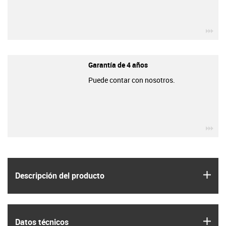
igu
Garantía de 4 años
Puede contar con nosotros.
igu
igus
Descripción del producto
igus
Datos técnicos