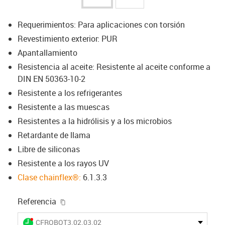
Requerimientos: Para aplicaciones con torsión
Revestimiento exterior: PUR
Apantallamiento
Resistencia al aceite: Resistente al aceite conforme a
DIN EN 50363-10-2
Resistente a los refrigerantes
Resistente a las muescas
Resistentes a la hidrólisis y a los microbios
Retardante de llama
Libre de siliconas
Resistente a los rayos UV
Clase chainflex®:
6.1.3.3
igus-icon-copy-clipboard
Referencia
igus-icon-lieferzeit-dot
CFROBOT3.02.03.02