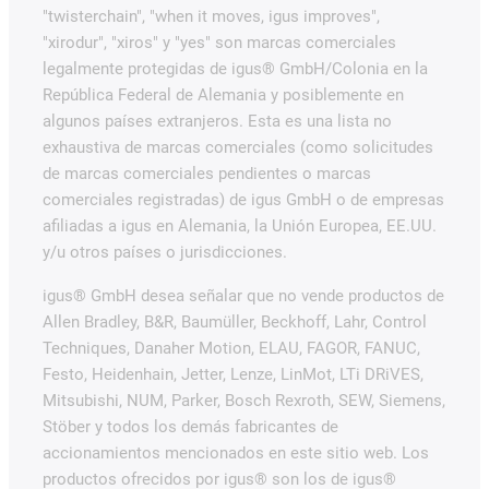
"twisterchain", "when it moves, igus improves",
"xirodur", "xiros" y "yes" son marcas comerciales
legalmente protegidas de igus® GmbH/Colonia en la
República Federal de Alemania y posiblemente en
algunos países extranjeros. Esta es una lista no
exhaustiva de marcas comerciales (como solicitudes
de marcas comerciales pendientes o marcas
comerciales registradas) de igus GmbH o de empresas
afiliadas a igus en Alemania, la Unión Europea, EE.UU.
y/u otros países o jurisdicciones.
igus® GmbH desea señalar que no vende productos de
Allen Bradley, B&R, Baumüller, Beckhoff, Lahr, Control
Techniques, Danaher Motion, ELAU, FAGOR, FANUC,
Festo, Heidenhain, Jetter, Lenze, LinMot, LTi DRiVES,
Mitsubishi, NUM, Parker, Bosch Rexroth, SEW, Siemens,
Stöber y todos los demás fabricantes de
accionamientos mencionados en este sitio web. Los
productos ofrecidos por igus® son los de igus®