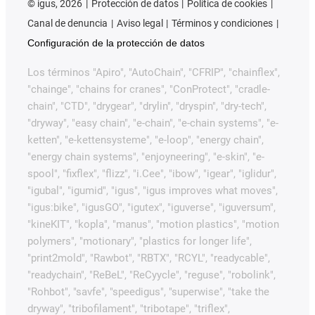
©
igus, 2026
Protección de datos
Política de cookies
Canal de denuncia
Aviso legal
Términos y condiciones
Configuración de la protección de datos
Los términos "Apiro", "AutoChain", "CFRIP", "chainflex",
"chainge", "chains for cranes", "ConProtect", "cradle-
chain", "CTD", "drygear", "drylin", "dryspin", "dry-tech",
"dryway", "easy chain", "e-chain", "e-chain systems", "e-
ketten", "e-kettensysteme", "e-loop", "energy chain",
"energy chain systems", "enjoyneering", "e-skin", "e-
spool", "fixflex", "flizz", "i.Cee", "ibow", "igear", "iglidur",
"igubal", "igumid", "igus", "igus improves what moves",
"igus:bike", "igusGO", "igutex", "iguverse", "iguversum",
"kineKIT", "kopla", "manus", "motion plastics", "motion
polymers", "motionary", "plastics for longer life",
"print2mold", "Rawbot", "RBTX", "RCYL", "readycable",
"readychain", "ReBeL", "ReCyycle", "reguse", "robolink",
"Rohbot", "savfe", "speedigus", "superwise", "take the
dryway", "tribofilament", "tribotape", "triflex",