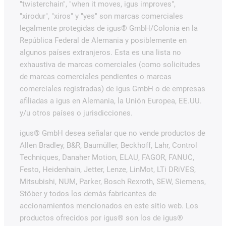
"twisterchain", "when it moves, igus improves",
"xirodur", "xiros" y "yes" son marcas comerciales
legalmente protegidas de igus® GmbH/Colonia en la
República Federal de Alemania y posiblemente en
algunos países extranjeros. Esta es una lista no
exhaustiva de marcas comerciales (como solicitudes
de marcas comerciales pendientes o marcas
comerciales registradas) de igus GmbH o de empresas
afiliadas a igus en Alemania, la Unión Europea, EE.UU.
y/u otros países o jurisdicciones.
igus® GmbH desea señalar que no vende productos de
Allen Bradley, B&R, Baumüller, Beckhoff, Lahr, Control
Techniques, Danaher Motion, ELAU, FAGOR, FANUC,
Festo, Heidenhain, Jetter, Lenze, LinMot, LTi DRiVES,
Mitsubishi, NUM, Parker, Bosch Rexroth, SEW, Siemens,
Stöber y todos los demás fabricantes de
accionamientos mencionados en este sitio web. Los
productos ofrecidos por igus® son los de igus®