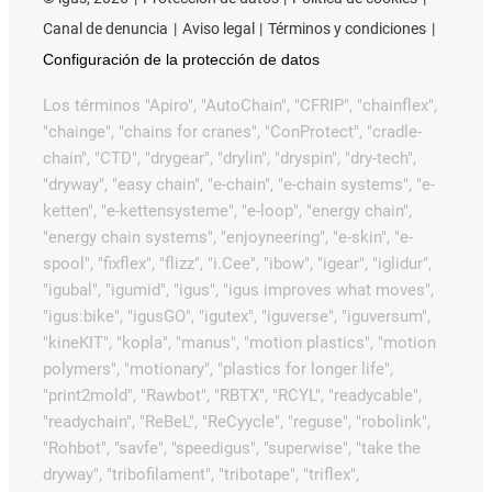
Canal de denuncia
Aviso legal
Términos y condiciones
Configuración de la protección de datos
Los términos "Apiro", "AutoChain", "CFRIP", "chainflex",
"chainge", "chains for cranes", "ConProtect", "cradle-
chain", "CTD", "drygear", "drylin", "dryspin", "dry-tech",
"dryway", "easy chain", "e-chain", "e-chain systems", "e-
ketten", "e-kettensysteme", "e-loop", "energy chain",
"energy chain systems", "enjoyneering", "e-skin", "e-
spool", "fixflex", "flizz", "i.Cee", "ibow", "igear", "iglidur",
"igubal", "igumid", "igus", "igus improves what moves",
"igus:bike", "igusGO", "igutex", "iguverse", "iguversum",
"kineKIT", "kopla", "manus", "motion plastics", "motion
polymers", "motionary", "plastics for longer life",
"print2mold", "Rawbot", "RBTX", "RCYL", "readycable",
"readychain", "ReBeL", "ReCyycle", "reguse", "robolink",
"Rohbot", "savfe", "speedigus", "superwise", "take the
dryway", "tribofilament", "tribotape", "triflex",