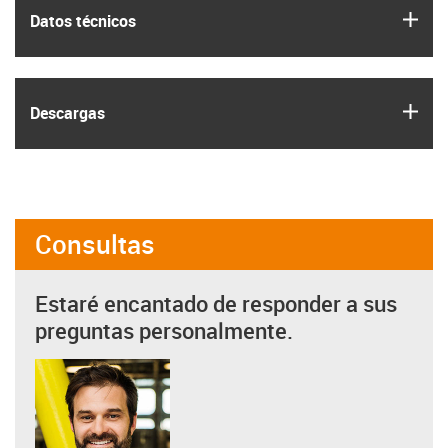
igus
Datos técnicos
igus
Descargas
Consultas
Estaré encantado de responder a sus
preguntas personalmente.