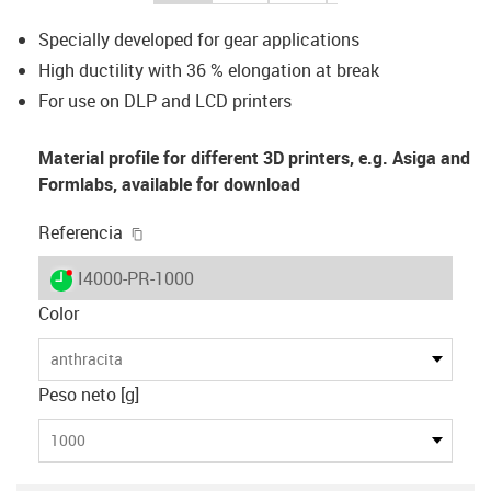
Specially developed for gear applications
High ductility with 36 % elongation at break
For use on DLP and LCD printers
Material profile for different 3D printers, e.g. Asiga and
Formlabs, available for download
igus-icon-copy-clipboard
Referencia
igus-icon-lieferzeit-dot
I4000-PR-1000
Color
anthracita
Peso neto [g]
1000