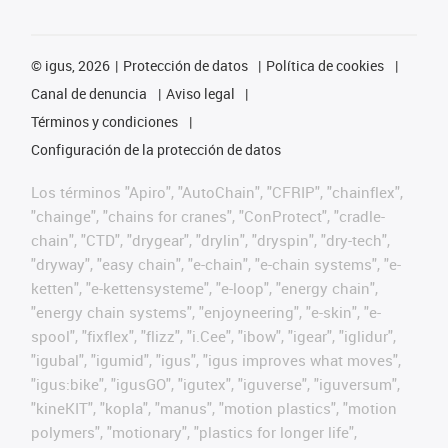
©
igus, 2026
Protección de datos
Política de cookies
Canal de denuncia
Aviso legal
Términos y condiciones
Configuración de la protección de datos
Los términos "Apiro", "AutoChain", "CFRIP", "chainflex",
"chainge", "chains for cranes", "ConProtect", "cradle-
chain", "CTD", "drygear", "drylin", "dryspin", "dry-tech",
"dryway", "easy chain", "e-chain", "e-chain systems", "e-
ketten", "e-kettensysteme", "e-loop", "energy chain",
"energy chain systems", "enjoyneering", "e-skin", "e-
spool", "fixflex", "flizz", "i.Cee", "ibow", "igear", "iglidur",
"igubal", "igumid", "igus", "igus improves what moves",
"igus:bike", "igusGO", "igutex", "iguverse", "iguversum",
"kineKIT", "kopla", "manus", "motion plastics", "motion
polymers", "motionary", "plastics for longer life",