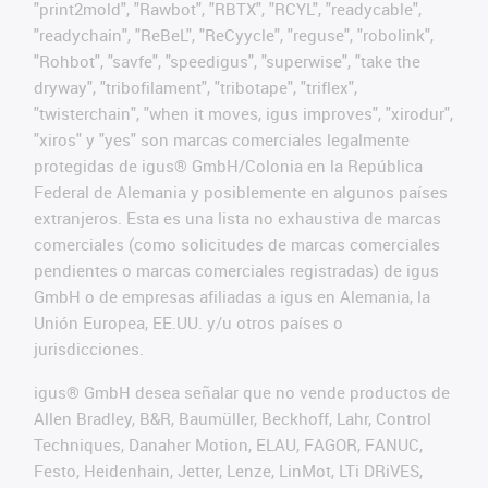
"print2mold", "Rawbot", "RBTX", "RCYL", "readycable",
"readychain", "ReBeL", "ReCyycle", "reguse", "robolink",
"Rohbot", "savfe", "speedigus", "superwise", "take the
dryway", "tribofilament", "tribotape", "triflex",
"twisterchain", "when it moves, igus improves", "xirodur",
"xiros" y "yes" son marcas comerciales legalmente
protegidas de igus® GmbH/Colonia en la República
Federal de Alemania y posiblemente en algunos países
extranjeros. Esta es una lista no exhaustiva de marcas
comerciales (como solicitudes de marcas comerciales
pendientes o marcas comerciales registradas) de igus
GmbH o de empresas afiliadas a igus en Alemania, la
Unión Europea, EE.UU. y/u otros países o
jurisdicciones.
igus® GmbH desea señalar que no vende productos de
Allen Bradley, B&R, Baumüller, Beckhoff, Lahr, Control
Techniques, Danaher Motion, ELAU, FAGOR, FANUC,
Festo, Heidenhain, Jetter, Lenze, LinMot, LTi DRiVES,