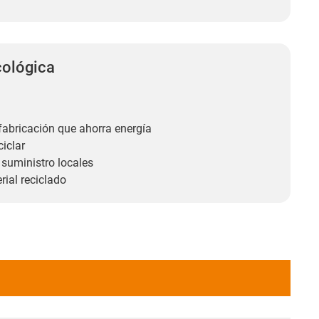
cológica
fabricación que ahorra energía
iclar
suministro locales
ial reciclado​