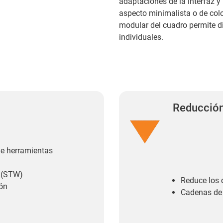
adaptaciones de la interfaz y
aspecto minimalista o de col
modular del cuadro permite d
individuales.​
Reducción
de herramientas
o (STW)
Reduce los 
ión
Cadenas de 