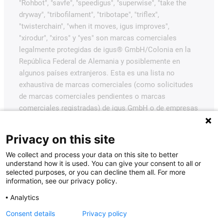
"Rohbot", "savfe", "speedigus", "superwise", "take the
dryway", "tribofilament", "tribotape", "triflex",
"twisterchain", "when it moves, igus improves",
"xirodur", "xiros" y "yes" son marcas comerciales
legalmente protegidas de igus® GmbH/Colonia en la
República Federal de Alemania y posiblemente en
algunos países extranjeros. Esta es una lista no
exhaustiva de marcas comerciales (como solicitudes
de marcas comerciales pendientes o marcas
comerciales registradas) de igus GmbH o de empresas
afiliadas a igus en Alemania, la Unión Europea, EE.UU.
y/u otros países o jurisdicciones.
Privacy on this site
igus® GmbH desea señalar que no vende productos de
We collect and process your data on this site to better
Allen Bradley, B&R, Baumüller, Beckhoff, Lahr, Control
understand how it is used. You can give your consent to all or
selected purposes, or you can decline them all. For more
Techniques, Danaher Motion, ELAU, FAGOR, FANUC,
information, see our privacy policy.
Festo, Heidenhain, Jetter, Lenze, LinMot, LTi DRiVES,
Mitsubishi, NUM, Parker, Bosch Rexroth, SEW, Siemens,
Analytics
Stöber y todos los demás fabricantes de
Consent details
Privacy policy