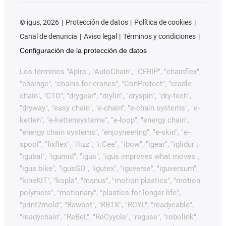
©
igus, 2026
Protección de datos
Política de cookies
Canal de denuncia
Aviso legal
Términos y condiciones
Configuración de la protección de datos
Los términos "Apiro", "AutoChain", "CFRIP", "chainflex",
"chainge", "chains for cranes", "ConProtect", "cradle-
chain", "CTD", "drygear", "drylin", "dryspin", "dry-tech",
"dryway", "easy chain", "e-chain", "e-chain systems", "e-
ketten", "e-kettensysteme", "e-loop", "energy chain",
"energy chain systems", "enjoyneering", "e-skin", "e-
spool", "fixflex", "flizz", "i.Cee", "ibow", "igear", "iglidur",
"igubal", "igumid", "igus", "igus improves what moves",
"igus:bike", "igusGO", "igutex", "iguverse", "iguversum",
"kineKIT", "kopla", "manus", "motion plastics", "motion
polymers", "motionary", "plastics for longer life",
"print2mold", "Rawbot", "RBTX", "RCYL", "readycable",
"readychain", "ReBeL", "ReCyycle", "reguse", "robolink",