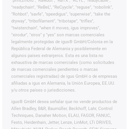
"print2mold", "Rawbot", "RBTX", "RCYL", "readycable",
"readychain", "ReBeL", "ReCyycle", "reguse", "robolink",
"Rohbot", "savfe", "speedigus", "superwise", "take the
dryway", "tribofilament", "tribotape", "triflex",
"twisterchain", "when it moves, igus improves",
"xirodur", "xiros" y "yes" son marcas comerciales
legalmente protegidas de igus® GmbH/Colonia en la
República Federal de Alemania y posiblemente en
algunos países extranjeros. Esta es una lista no
exhaustiva de marcas comerciales (como solicitudes
de marcas comerciales pendientes o marcas
comerciales registradas) de igus GmbH o de empresas
afiliadas a igus en Alemania, la Unión Europea, EE.UU.
y/u otros países o jurisdicciones.
igus® GmbH desea señalar que no vende productos de
Allen Bradley, B&R, Baumüller, Beckhoff, Lahr, Control
Techniques, Danaher Motion, ELAU, FAGOR, FANUC,
Festo, Heidenhain, Jetter, Lenze, LinMot, LTi DRiVES,