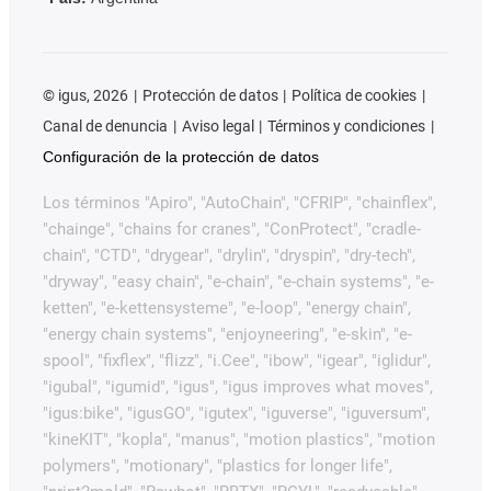
©
igus, 2026
Protección de datos
Política de cookies
Canal de denuncia
Aviso legal
Términos y condiciones
Configuración de la protección de datos
Los términos "Apiro", "AutoChain", "CFRIP", "chainflex",
"chainge", "chains for cranes", "ConProtect", "cradle-
chain", "CTD", "drygear", "drylin", "dryspin", "dry-tech",
"dryway", "easy chain", "e-chain", "e-chain systems", "e-
ketten", "e-kettensysteme", "e-loop", "energy chain",
"energy chain systems", "enjoyneering", "e-skin", "e-
spool", "fixflex", "flizz", "i.Cee", "ibow", "igear", "iglidur",
"igubal", "igumid", "igus", "igus improves what moves",
"igus:bike", "igusGO", "igutex", "iguverse", "iguversum",
"kineKIT", "kopla", "manus", "motion plastics", "motion
polymers", "motionary", "plastics for longer life",