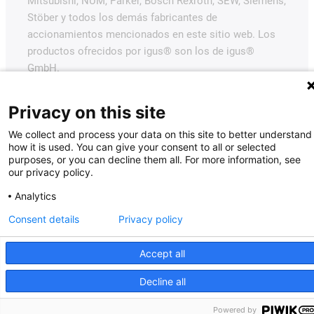
Mitsubishi, NUM, Parker, Bosch Rexroth, SEW, Siemens,
Stöber y todos los demás fabricantes de
accionamientos mencionados en este sitio web. Los
productos ofrecidos por igus® son los de igus®
GmbH.
Privacy on this site
We collect and process your data on this site to better understand
how it is used. You can give your consent to all or selected
purposes, or you can decline them all. For more information, see
our privacy policy.
Analytics
Consent details
Privacy policy
Accept all
Decline all
Powered by