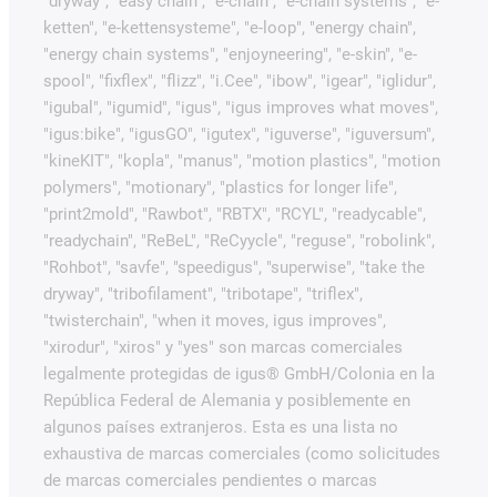
"dryway", "easy chain", "e-chain", "e-chain systems", "e-
ketten", "e-kettensysteme", "e-loop", "energy chain",
"energy chain systems", "enjoyneering", "e-skin", "e-
spool", "fixflex", "flizz", "i.Cee", "ibow", "igear", "iglidur",
"igubal", "igumid", "igus", "igus improves what moves",
"igus:bike", "igusGO", "igutex", "iguverse", "iguversum",
"kineKIT", "kopla", "manus", "motion plastics", "motion
polymers", "motionary", "plastics for longer life",
"print2mold", "Rawbot", "RBTX", "RCYL", "readycable",
"readychain", "ReBeL", "ReCyycle", "reguse", "robolink",
"Rohbot", "savfe", "speedigus", "superwise", "take the
dryway", "tribofilament", "tribotape", "triflex",
"twisterchain", "when it moves, igus improves",
"xirodur", "xiros" y "yes" son marcas comerciales
legalmente protegidas de igus® GmbH/Colonia en la
República Federal de Alemania y posiblemente en
algunos países extranjeros. Esta es una lista no
exhaustiva de marcas comerciales (como solicitudes
de marcas comerciales pendientes o marcas