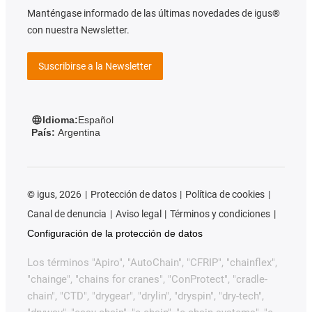
Manténgase informado de las últimas novedades de igus®
con nuestra Newsletter.
Suscribirse a la Newsletter
Idioma:
Español
País:
Argentina
©
igus, 2026
Protección de datos
Política de cookies
Canal de denuncia
Aviso legal
Términos y condiciones
Configuración de la protección de datos
Los términos "Apiro", "AutoChain", "CFRIP", "chainflex",
"chainge", "chains for cranes", "ConProtect", "cradle-
chain", "CTD", "drygear", "drylin", "dryspin", "dry-tech",