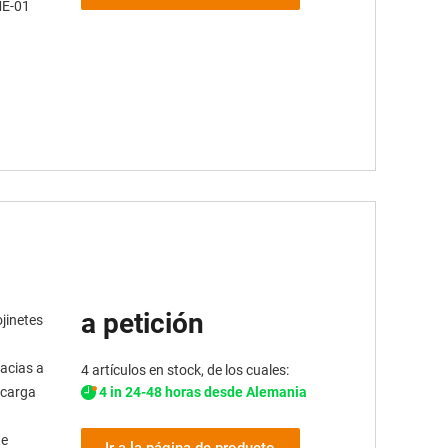
ME-01
a petición
jinetes
racias a
4 artículos en stock, de los cuales:
4 in 24-48 horas desde Alemania
ecarga
te
Ir a la página de producto