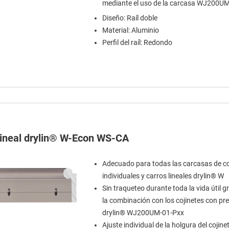
mediante el uso de la carcasa WJ200U
Diseño: Raíl doble
Material: Aluminio
Perfil del raíl: Redondo
 lineal drylin® W-Econ WS-CA
Adecuado para todas las carcasas de co
individuales y carros lineales drylin® W
Sin traqueteo durante toda la vida útil g
la combinación con los cojinetes con pr
drylin® WJ200UM-01-Pxx
Ajuste individual de la holgura del cojine