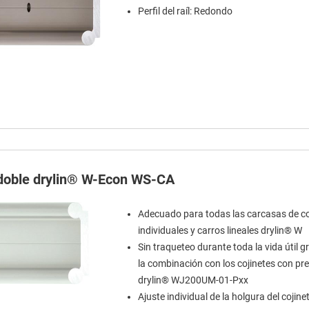
Perfil del raíl: Redondo
 doble drylin® W-Econ WS-CA
Adecuado para todas las carcasas de co
individuales y carros lineales drylin® W
Sin traqueteo durante toda la vida útil g
la combinación con los cojinetes con pr
drylin® WJ200UM-01-Pxx
Ajuste individual de la holgura del cojine