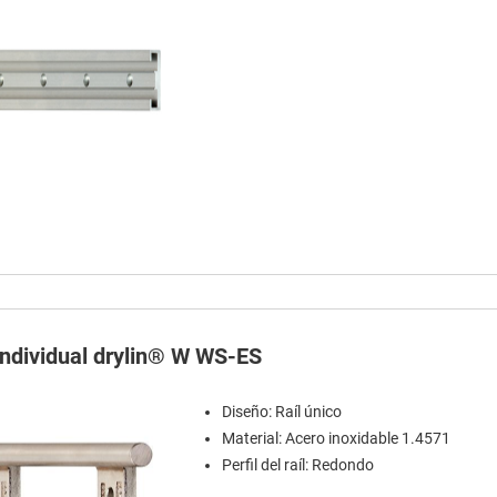
 individual drylin® W WS-ES
Diseño: Raíl único
Material: Acero inoxidable 1.4571
Perfil del raíl: Redondo