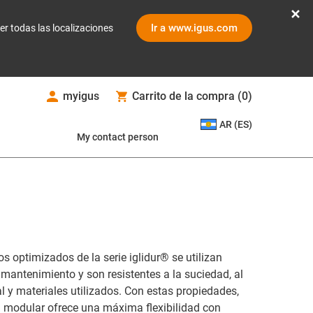
Ir a www.igus.com
er todas las localizaciones
myigus
Carrito de la compra
(
0
)
AR (ES)
My contact person
s optimizados de la serie iglidur® se utilizan
 mantenimiento y son resistentes a la suciedad, al
l y materiales utilizados. Con estas propiedades,
ma modular ofrece una máxima flexibilidad con