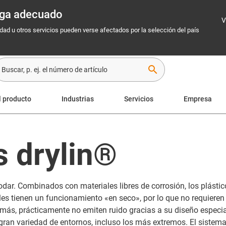
rega adecuado
V
idad u otros servicios pueden verse afectados por la selección del país
search
l producto
Industrias
Servicios
Empresa
s drylin®
odar. Combinados con materiales libres de corrosión, los plástico
les tienen un funcionamiento «en seco», por lo que no requieren
emás, prácticamente no emiten ruido gracias a su diseño especia
a gran variedad de entornos, incluso los más extremos. El siste