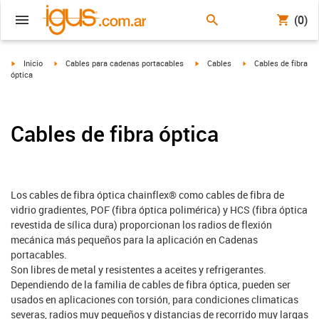
(0)
igus-icon-arrow-right
igus-icon-arrow-right
igus-icon-arrow-right
igus-icon-arrow-right
Inicio
Cables para cadenas portacables
Cables
Cables de fibra
óptica
Cables de fibra óptica
Los cables de fibra óptica chainflex® como cables de fibra de
vidrio gradientes, POF (fibra óptica polimérica) y HCS (fibra óptica
revestida de sílica dura) proporcionan los radios de flexión
mecánica más pequeños para la aplicación en Cadenas
portacables.
Son libres de metal y resistentes a aceites y refrigerantes.
Dependiendo de la familia de cables de fibra óptica, pueden ser
usados en aplicaciones con torsión, para condiciones climaticas
severas, radios muy pequeños y distancias de recorrido muy largas