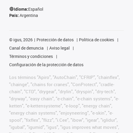
Idioma:
Español
País:
Argentina
©
igus, 2026
Protección de datos
Política de cookies
Canal de denuncia
Aviso legal
Términos y condiciones
Configuración de la protección de datos
Los términos "Apiro", "AutoChain", "CFRIP", "chainflex",
"chainge", "chains for cranes", "ConProtect", "cradle-
chain", "CTD", "drygear", "drylin", "dryspin", "dry-tech",
"dryway", "easy chain", "e-chain", "e-chain systems", "e-
ketten", "e-kettensysteme", "e-loop", "energy chain",
"energy chain systems", "enjoyneering", "e-skin", "e-
spool", "fixflex", "flizz", "i.Cee", "ibow", "igear", "iglidur",
"igubal", "igumid", "igus", "igus improves what moves",