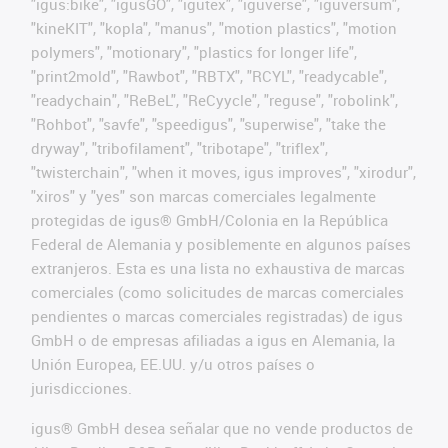
"igus:bike", "igusGO", "igutex", "iguverse", "iguversum",
"kineKIT", "kopla", "manus", "motion plastics", "motion
polymers", "motionary", "plastics for longer life",
"print2mold", "Rawbot", "RBTX", "RCYL", "readycable",
"readychain", "ReBeL", "ReCyycle", "reguse", "robolink",
"Rohbot", "savfe", "speedigus", "superwise", "take the
dryway", "tribofilament", "tribotape", "triflex",
"twisterchain", "when it moves, igus improves", "xirodur",
"xiros" y "yes" son marcas comerciales legalmente
protegidas de igus® GmbH/Colonia en la República
Federal de Alemania y posiblemente en algunos países
extranjeros. Esta es una lista no exhaustiva de marcas
comerciales (como solicitudes de marcas comerciales
pendientes o marcas comerciales registradas) de igus
GmbH o de empresas afiliadas a igus en Alemania, la
Unión Europea, EE.UU. y/u otros países o
jurisdicciones.
igus® GmbH desea señalar que no vende productos de