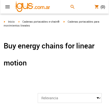
(0)
igus-icon-arrow-right
igus-icon-arrow-right
igus-icon-arrow-right
Inicio
Cadenas portacables e-chain®
Cadenas portacables para
movimientos lineales
Buy energy chains for linear
motion