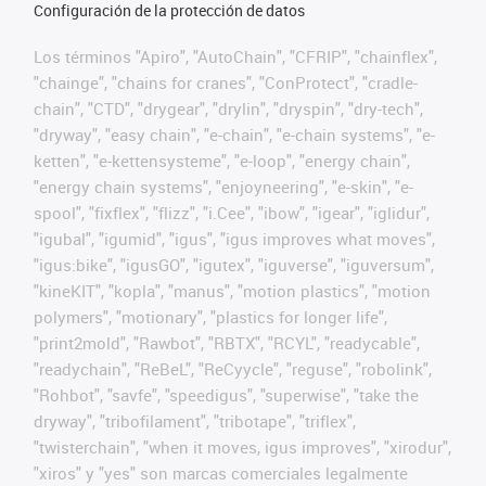
Configuración de la protección de datos
Los términos "Apiro", "AutoChain", "CFRIP", "chainflex",
"chainge", "chains for cranes", "ConProtect", "cradle-
chain", "CTD", "drygear", "drylin", "dryspin", "dry-tech",
"dryway", "easy chain", "e-chain", "e-chain systems", "e-
ketten", "e-kettensysteme", "e-loop", "energy chain",
"energy chain systems", "enjoyneering", "e-skin", "e-
spool", "fixflex", "flizz", "i.Cee", "ibow", "igear", "iglidur",
"igubal", "igumid", "igus", "igus improves what moves",
"igus:bike", "igusGO", "igutex", "iguverse", "iguversum",
"kineKIT", "kopla", "manus", "motion plastics", "motion
polymers", "motionary", "plastics for longer life",
"print2mold", "Rawbot", "RBTX", "RCYL", "readycable",
"readychain", "ReBeL", "ReCyycle", "reguse", "robolink",
"Rohbot", "savfe", "speedigus", "superwise", "take the
dryway", "tribofilament", "tribotape", "triflex",
"twisterchain", "when it moves, igus improves", "xirodur",
"xiros" y "yes" son marcas comerciales legalmente