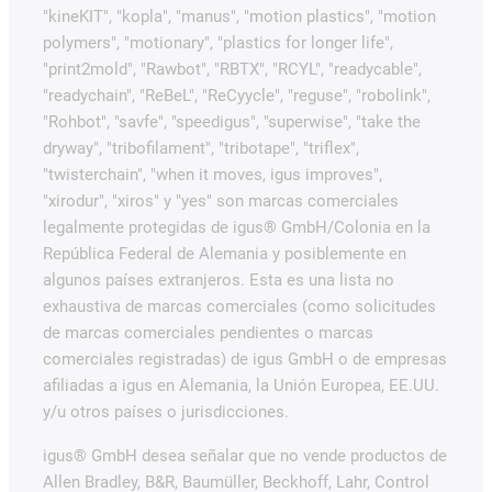
"kineKIT", "kopla", "manus", "motion plastics", "motion
polymers", "motionary", "plastics for longer life",
"print2mold", "Rawbot", "RBTX", "RCYL", "readycable",
"readychain", "ReBeL", "ReCyycle", "reguse", "robolink",
"Rohbot", "savfe", "speedigus", "superwise", "take the
dryway", "tribofilament", "tribotape", "triflex",
"twisterchain", "when it moves, igus improves",
"xirodur", "xiros" y "yes" son marcas comerciales
legalmente protegidas de igus® GmbH/Colonia en la
República Federal de Alemania y posiblemente en
algunos países extranjeros. Esta es una lista no
exhaustiva de marcas comerciales (como solicitudes
de marcas comerciales pendientes o marcas
comerciales registradas) de igus GmbH o de empresas
afiliadas a igus en Alemania, la Unión Europea, EE.UU.
y/u otros países o jurisdicciones.
igus® GmbH desea señalar que no vende productos de
Allen Bradley, B&R, Baumüller, Beckhoff, Lahr, Control