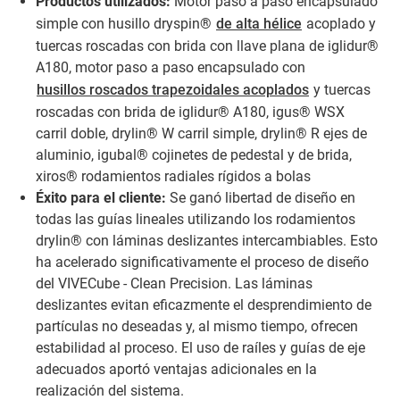
Productos utilizados:
Motor paso a paso encapsulado
simple con husillo dryspin®
de alta hélice
acoplado y
tuercas roscadas con brida con llave plana de iglidur®
A180, motor paso a paso encapsulado con
husillos roscados trapezoidales acoplados
y tuercas
roscadas con brida de iglidur® A180, igus® WSX
carril doble, drylin® W carril simple, drylin® R ejes de
aluminio, igubal® cojinetes de pedestal y de brida,
xiros® rodamientos radiales rígidos a bolas
Éxito para el cliente:
Se ganó libertad de diseño en
todas las guías lineales utilizando los rodamientos
drylin® con láminas deslizantes intercambiables. Esto
ha acelerado significativamente el proceso de diseño
del VIVECube - Clean Precision. Las láminas
deslizantes evitan eficazmente el desprendimiento de
partículas no deseadas y, al mismo tiempo, ofrecen
estabilidad al proceso. El uso de raíles y guías de eje
adecuados aportó ventajas adicionales en la
realización del sistema.