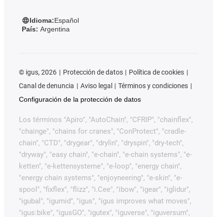
Idioma:
Español
País:
Argentina
©
igus, 2026
Protección de datos
Política de cookies
Canal de denuncia
Aviso legal
Términos y condiciones
Configuración de la protección de datos
Los términos "Apiro", "AutoChain", "CFRIP", "chainflex",
"chainge", "chains for cranes", "ConProtect", "cradle-
chain", "CTD", "drygear", "drylin", "dryspin", "dry-tech",
"dryway", "easy chain", "e-chain", "e-chain systems", "e-
ketten", "e-kettensysteme", "e-loop", "energy chain",
"energy chain systems", "enjoyneering", "e-skin", "e-
spool", "fixflex", "flizz", "i.Cee", "ibow", "igear", "iglidur",
"igubal", "igumid", "igus", "igus improves what moves",
"igus:bike", "igusGO", "igutex", "iguverse", "iguversum",