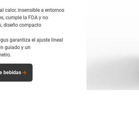
al calor, insensible a entornos
es, cumple la FDA y no
os, diseño compacto
us garantiza el ajuste lineal
un guiado y un
etro.
de bebidas