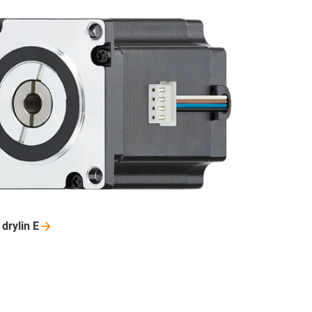
 drylin
E