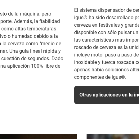
El sistema dispensador de c
usto de la máquina, pero
igus® ha sido desarrollado po
orte. Además, la fiabilidad
cerveza en festivales y grand
, como altas temperaturas
disponible con sólo pulsar un 
polvo o humedad debido a la
las características más impor
 a la cerveza como "medio de
roscado de cerveza es la unid
ar. Una guía lineal rápida y
incluye motor paso a paso de h
en cuestión de segundos. Dado
inoxidable y tuerca roscada co
una aplicación 100% libre de
apenas había soluciones alt
componentes de igus®.
Otras aplicaciones en la i