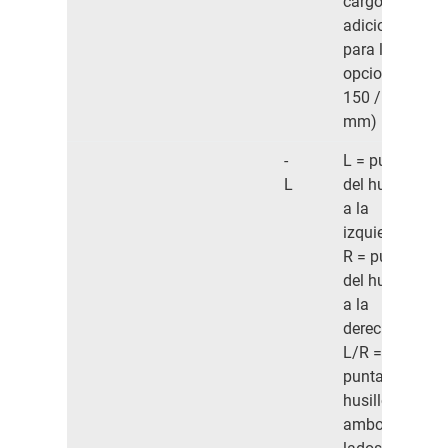
cargo
adicional
para las
opciones
150 / 200
mm)
-
L = punta
L
del husillo
a la
izquierda
R = punta
del husillo
a la
derecha
L/R =
punta del
husillo a
ambos