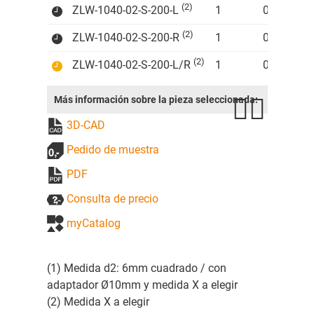
(2)
ZLW-1040-02-S-200-L
1
0,14
(2)
ZLW-1040-02-S-200-R
1
0,14
(2)
ZLW-1040-02-S-200-L/R
1
0,14
Más información sobre la pieza seleccionada:
3D-CAD
Pedido de muestra
PDF
Consulta de precio
myCatalog
(1) Medida d2: 6mm cuadrado / con
adaptador Ø10mm y medida X a elegir
(2) Medida X a elegir