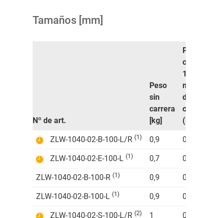
Tamaños [mm]
Peso
con
100
Peso
mm
sin
de
carrera
carrera
Nº de art.
[kg]
(kg)
(1)
ZLW-1040-02-B-100-L/R
0,9
0,14
(1)
ZLW-1040-02-E-100-L
0,7
0,14
(1)
ZLW-1040-02-B-100-R
0,9
0,14
(1)
ZLW-1040-02-B-100-L
0,9
0,14
(2)
ZLW-1040-02-S-100-L/R
1
0,14