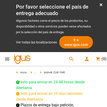
Por favor seleccione el país de
entrega adecuado
Algunos factores como el precio de los productos, su
disponibilidad u otros servicios pueden verse afectados
por la selección del país de entrega.
Ir a
Ver todas las localizaciones
www.igus.com
search
(
0
)
search
Inicio
...
drylin® ZLW-1040
listo para enviar en 24-48 horas desde
Alemania
listo para enviar en 10 días laborales
desde Alemania
Plazos de entrega bajo petición,