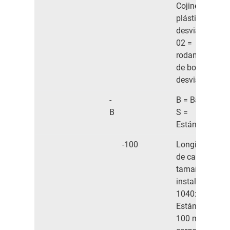
Cojinete de
plástico en
desviación
02 =
rodamiento
de bolas en
desviación
-
B = Basic
B
S =
Estándar
-100
Longitud
de carro en
tamaño de
instalación
1040:
Estándar
100 mm /