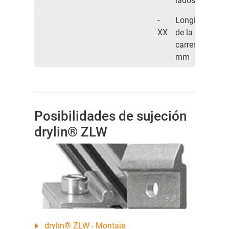
lados
-
Longitud
XX
de la
carrera en
mm
Posibilidades de sujeción
drylin® ZLW
drylin® ZLW - Montaje