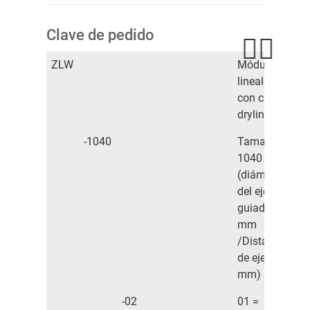
Clave de pedido
ZLW
Módulos
lineales
con correa
drylin® W
-1040
Tamaño
1040
(diámetro
del eje del
guiado 10
mm
/Distancia
de eje 40
mm)
-02
01 =