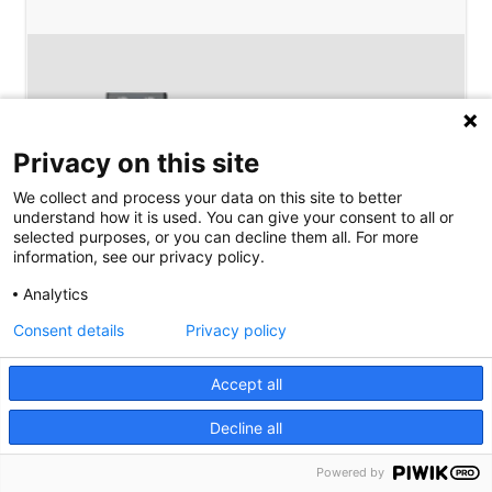
Privacy on this site
We collect and process your data on this site to better
understand how it is used. You can give your consent to all or
selected purposes, or you can decline them all. For more
information, see our privacy policy.
Analytics
Consent details
Privacy policy
Motores eléctricos
Accept all
Descubre nuestra amplia gama de productos de
Decline all
motores paso a paso, motor DC y motores
EC/BLDC. Muchos motores están disponibles en
Powered by
stock.