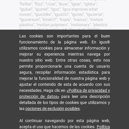
"fixflex", "flizz", "i.Cee", "ibow", "igear", "iglidur",
"igubal", "igumid", "igus", "igus improves what
moves", "igus:bike", "igusGO", "igutex", "iguverse",
"iguversum", "kineKIT", "kopla", "manus", "motion
plastics", "motion polymers", "motionary", "plastics
for longer life", "print2mold", "Rawbot", "RBTX",
"readycable", "readychain", "ReBeL", "ReCyycle",
Las cookies son importantes para el buen
"reguse", "robolink", "Rohbot", "savfe", "speedigus",
funcionamiento de la página web. En igus®
"superwise", "take the dryway", "tribofilament",
utilizamos cookies para almacenar información y
"tribotape", "triflex", "twisterchain", "when it moves,
mejorar su experiencia mientras navega por
igus improves", "xirodur", "xiros" y "yes" son marcas
nuestro sitio web. Entre otras cosas, esto nos
comerciales legalmente protegidas de igus® SE &
Co. KG en la República Federal de Alemania y otros
permite proporcionarle una cuenta de usuario
países. Esta es una lista no exhaustiva de las
segura, recopilar información estadística para
marcas comerciales de igus SE & Co. KG o de
mejorar la funcionalidad de nuestra página web y
empresas afiliadas de igus en Alemania, la Unión
ajustar el contenido de esta de acuerdo con sus
Europea, EE.UU. y/u otros países o jurisdicciones.
necesidades. Haga clic en
«Política de privacidad y
igus® SE & Co. KG puntualiza que no vende ningún
protección de datos»
para leer una descripción
producto de las empresas Allen Bradley, B&R,
detallada de los tipos de cookies que utilizamos y
Baumüller, Beckhoff, Lahr, Control Techniques,
las
opciones de exclusión posibles
.
Danaher Motion, ELAU, FAGOR, FANUC, Festo,
Heidenhain, Jetter, Lenze, LinMot, LTi DRiVES,
Al continuar navegando por esta página web,
Mitsubishi, NUM, Parker, Bosch Rexroth, SEW,
Siemens, Stöber y cualquier otro fabricante
acepta el uso que hacemos de las cookies.
Política