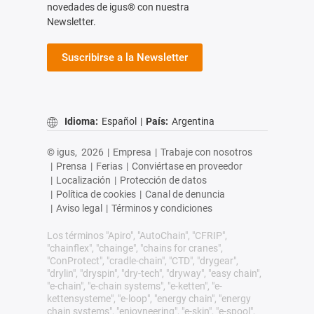
novedades de igus® con nuestra
Newsletter.
Suscribirse a la Newsletter
Idioma:
Español
|
País:
Argentina
© igus,
2026
|
Empresa
|
Trabaje con nosotros
|
Prensa
|
Ferias
|
Conviértase en proveedor
|
Localización
|
Protección de datos
|
Política de cookies
|
Canal de denuncia
|
Aviso legal
|
Términos y condiciones
Los términos "Apiro", "AutoChain", "CFRIP",
"chainflex", "chainge", "chains for cranes",
"ConProtect", "cradle-chain", "CTD", "drygear",
"drylin", "dryspin", "dry-tech", "dryway", "easy chain",
"e-chain", "e-chain systems", "e-ketten", "e-
kettensysteme", "e-loop", "energy chain", "energy
chain systems", "enjoyneering", "e-skin", "e-spool",