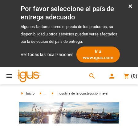
Por favor seleccione el país de
entrega adecuado
Algunos factores como el precio de los productos, su
disponibilidad u otros servicios pueden verse afectados
por la selección del país de entrega.
Ir a
Ver todas las localizaciones
www.igus.com
search
(
0
)
search
Inicio
...
Industria de la construcción naval