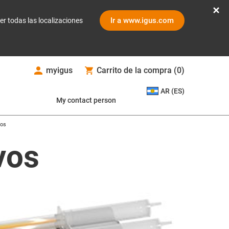
Ir a www.igus.com
er todas las localizaciones
myigus
Carrito de la compra
(
0
)
AR (ES)
My contact person
vos
vos