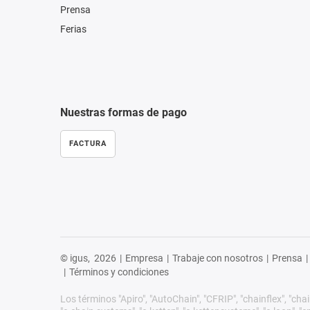
Prensa
Ferias
Nuestras formas de pago
FACTURA
© igus,
2026
|
Empresa
|
Trabaje con nosotros
|
Prensa
|
|
Términos y condiciones
Los términos "Apiro", "AutoChain", "CFRIP", "chainflex", "chain