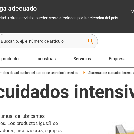
rega adecuado
V
idad u otros servicios pueden verse afectados por la selección del país
search
l producto
Industrias
Servicios
Empresa
mplos de aplicación del sector de tecnología médica
Sistemas de cuidados intensi
cuidados intensi
puntual de lubricantes
des. Los productos igus® se
iradores, incubadoras, equipos