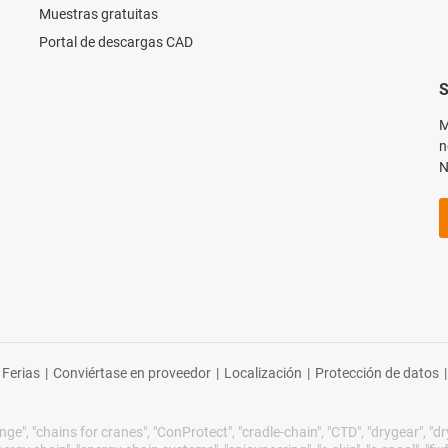
Muestras gratuitas
Portal de descargas CAD
S
M
n
N
Ferias
|
Conviértase en proveedor
|
Localización
|
Protección de datos
|
ge", "chains for cranes", "ConProtect", "cradle-chain", "CTD", "drygear", "dryli