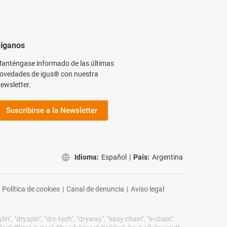
íganos
anténgase informado de las últimas
ovedades de igus® con nuestra
ewsletter.
Suscribirse a la Newsletter
Idioma:
Español
|
País:
Argentina
Política de cookies
|
Canal de denuncia
|
Aviso legal
n", "dryspin", "dry-tech", "dryway", "easy chain", "e-chain",