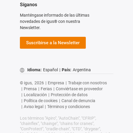
Síganos
Manténgase informado de las últimas
novedades de igus® con nuestra
Newsletter.
Suscribirse a la Newsletter
Idioma:
Español
|
País:
Argentina
© igus,
2026
|
Empresa
|
Trabaje con nosotros
|
Prensa
|
Ferias
|
Conviértase en proveedor
|
Localización
|
Protección de datos
|
Política de cookies
|
Canal de denuncia
|
Aviso legal
|
Términos y condiciones
Los términos "Apiro", "AutoChain", "CFRIP",
"chainflex", "chainge", "chains for cranes",
"ConProtect", "cradle-chain", "CTD", "drygear",