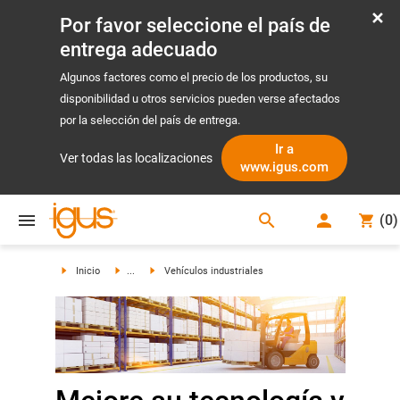
Por favor seleccione el país de
entrega adecuado
Algunos factores como el precio de los productos, su
disponibilidad u otros servicios pueden verse afectados
por la selección del país de entrega.
Ir a
Ver todas las localizaciones
www.igus.com
search
(
0
)
search
Inicio
...
Vehículos industriales