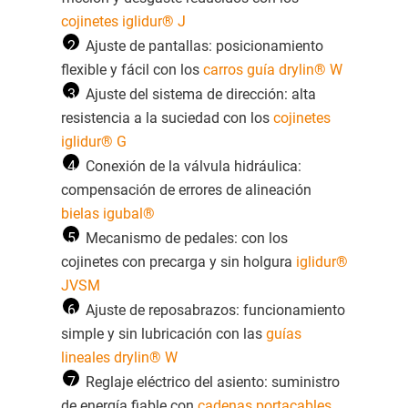
cojinetes iglidur® J
2
Ajuste de pantallas: posicionamiento
flexible y fácil con los
carros guía drylin® W
3
Ajuste del sistema de dirección: alta
resistencia a la suciedad con los
cojinetes
iglidur® G
4
Conexión de la válvula hidráulica:
compensación de errores de alineación
bielas igubal®
5
Mecanismo de pedales: con los
cojinetes con precarga y sin holgura
iglidur®
JVSM
6
Ajuste de reposabrazos: funcionamiento
simple y sin lubricación con las
guías
lineales drylin® W
7
Reglaje eléctrico del asiento: suministro
de energía fiable con
cadenas portacables