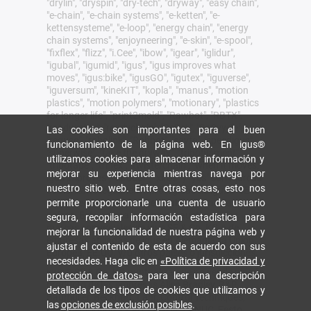
"drylin", "dryspin", "dry-tech", "dryway", "easy chain",
"e-chain", "e-chain systems", "e-ketten", "e-
kettensysteme", "e-loop", "energy chain", "energy
chain systems", "enjoyneering", "e-skin", "e-spool",
"fixflex", "flizz", "i.Cee", "ibow", "igear", "iglidur",
"igubal", "igumid", "igus", "igus improves what
moves", "igus:bike", "igusGO", "igutex", "iguverse",
"iguversum", "kineKIT", "kopla", "manus", "motion
plastics", "motion polymers", "motionary", "plastics
for longer life", "print2mold", "Rawbot", "RBTX",
"readycable", "readychain", "ReBeL", "ReCyycle",
Las cookies son importantes para el buen
"reguse", "robolink", "Rohbot", "savfe", "speedigus",
funcionamiento de la página web. En igus®
"superwise", "take the dryway", "tribofilament",
utilizamos cookies para almacenar información y
"tribotape", "triflex", "twisterchain", "when it moves,
mejorar su experiencia mientras navega por
igus improves", "xirodur", "xiros" y "yes" son marcas
nuestro sitio web. Entre otras cosas, esto nos
comerciales legalmente protegidas de igus® SE &
Co. KG en la República Federal de Alemania y otros
permite proporcionarle una cuenta de usuario
países. Esta es una lista no exhaustiva de las
segura, recopilar información estadística para
marcas comerciales de igus SE & Co. KG o de
mejorar la funcionalidad de nuestra página web y
empresas afiliadas de igus en Alemania, la Unión
ajustar el contenido de esta de acuerdo con sus
Europea, EE.UU. y/u otros países o jurisdicciones.
necesidades. Haga clic en
«Política de privacidad y
igus® SE & Co. KG puntualiza que no vende ningún
protección de datos»
para leer una descripción
producto de las empresas Allen Bradley, B&R,
detallada de los tipos de cookies que utilizamos y
Baumüller, Beckhoff, Lahr, Control Techniques,
las
opciones de exclusión posibles
.
Danaher Motion, ELAU, FAGOR, FANUC, Festo,