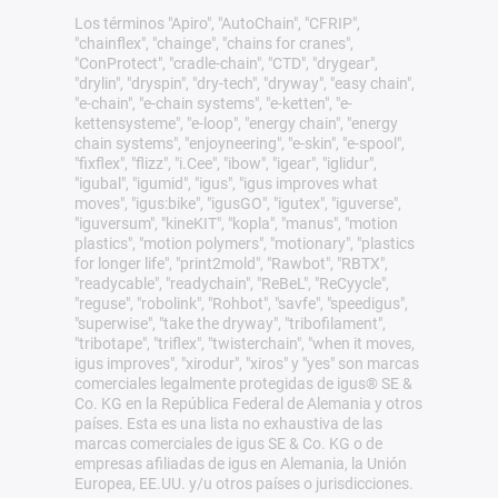
Los términos "Apiro", "AutoChain", "CFRIP",
"chainflex", "chainge", "chains for cranes",
"ConProtect", "cradle-chain", "CTD", "drygear",
"drylin", "dryspin", "dry-tech", "dryway", "easy chain",
"e-chain", "e-chain systems", "e-ketten", "e-
kettensysteme", "e-loop", "energy chain", "energy
chain systems", "enjoyneering", "e-skin", "e-spool",
"fixflex", "flizz", "i.Cee", "ibow", "igear", "iglidur",
"igubal", "igumid", "igus", "igus improves what
moves", "igus:bike", "igusGO", "igutex", "iguverse",
"iguversum", "kineKIT", "kopla", "manus", "motion
plastics", "motion polymers", "motionary", "plastics
for longer life", "print2mold", "Rawbot", "RBTX",
"readycable", "readychain", "ReBeL", "ReCyycle",
"reguse", "robolink", "Rohbot", "savfe", "speedigus",
"superwise", "take the dryway", "tribofilament",
"tribotape", "triflex", "twisterchain", "when it moves,
igus improves", "xirodur", "xiros" y "yes" son marcas
comerciales legalmente protegidas de igus® SE &
Co. KG en la República Federal de Alemania y otros
países. Esta es una lista no exhaustiva de las
marcas comerciales de igus SE & Co. KG o de
empresas afiliadas de igus en Alemania, la Unión
Europea, EE.UU. y/u otros países o jurisdicciones.