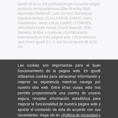
igus® SE & Co. KG puntualiza que no vende ningún
producto de las empresas Allen Bradley, B&R,
Baumüller, Beckhoff, Lahr, Control Techniques,
Danaher Motion, ELAU, FAGOR, FANUC, Festo,
Heidenhain, Jetter, Lenze, LinMot, LTi DRiVES,
Mitsubishi, NUM, Parker, Bosch Rexroth, SEW,
Siemens, Stöber y cualquier otro fabricante
mencionado en esta página web. Los productos
que ofrece igus® S.L.U. son los de igus® SE & Co.
KG.
Las cookies son importantes para el buen
funcionamiento de la página web. En igus®
utilizamos cookies para almacenar información y
mejorar su experiencia mientras navega por
nuestro sitio web. Entre otras cosas, esto nos
permite proporcionarle una cuenta de usuario
segura, recopilar información estadística para
mejorar la funcionalidad de nuestra página web y
ajustar el contenido de esta de acuerdo con sus
necesidades. Haga clic en
«Política de privacidad y