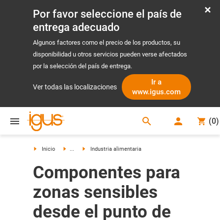
Por favor seleccione el país de
entrega adecuado
Algunos factores como el precio de los productos, su
disponibilidad u otros servicios pueden verse afectados
por la selección del país de entrega.
Ir a
Ver todas las localizaciones
www.igus.com
search
(
0
)
search
Inicio
...
Industria alimentaria
Componentes para
zonas sensibles
desde el punto de