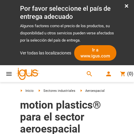
Por favor seleccione el país de
entrega adecuado
Algunos factores como el precio de los productos, su
disponibilidad u otros servicios pueden verse afectados
por la selección del país de entrega.
Ir a
Ver todas las localizaciones
www.igus.com
search
(
0
)
search
Inicio
Sectores industriales
Aeroespacial
motion plastics®
para el sector
aeroespacial