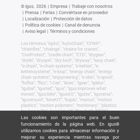
© igus,
2026
|
Empresa
|
Trabaje con nosotros
|
Prensa
|
Ferias
|
Conviértase en proveedor
|
Localización
|
Protección de datos
|
Política de cookies
|
Canal de denuncia
|
Aviso legal
|
Términos y condiciones
Los términos "Apiro", "AutoChain", "CFRIP",
"chainflex", "chainge", "chains for cranes",
"ConProtect", "cradle-chain", "CTD", "drygear",
"drylin", "dryspin", "dry-tech", "dryway", "easy chain",
"e-chain", "e-chain systems", "e-ketten", "e-
kettensysteme", "e-loop", "energy chain", "energy
chain systems", "enjoyneering", "e-skin", "e-spool",
"fixflex", "flizz", "i.Cee", "ibow", "igear", "iglidur",
"igubal", "igumid", "igus", "igus improves what
moves", "igus:bike", "igusGO", "igutex", "iguverse",
"iguversum", "kineKIT", "kopla", "manus", "motion
plastics", "motion polymers", "motionary", "plastics
for longer life", "print2mold", "Rawbot", "RBTX",
"readycable", "readychain", "ReBeL", "ReCyycle",
Las cookies son importantes para el buen
"reguse", "robolink", "Rohbot", "savfe", "speedigus",
funcionamiento de la página web. En igus®
"superwise", "take the dryway", "tribofilament",
utilizamos cookies para almacenar información y
"tribotape", "triflex", "twisterchain", "when it moves,
mejorar su experiencia mientras navega por
igus improves", "xirodur", "xiros" y "yes" son marcas