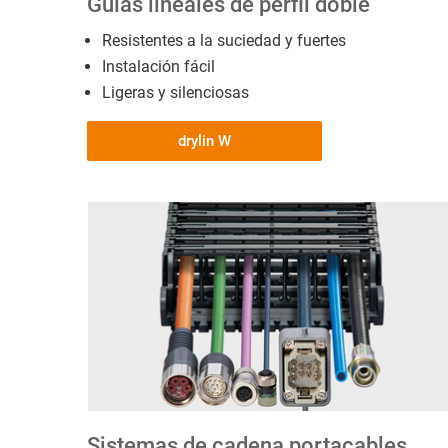
Guías lineales de perfil doble
Resistentes a la suciedad y fuertes
Instalación fácil
Ligeras y silenciosas
drylin W
Sistemas de cadena portacables