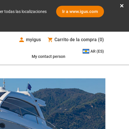
Ir a www.igus.com
er todas las localizaciones
myigus
Carrito de la compra
(
0
)
AR (ES)
My contact person