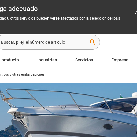
rega adecuado
V
idad u otros servicios pueden verse afectados por la selección del país
search
l producto
Industrias
Servicios
Empresa
rtivos y otras embarcaciones