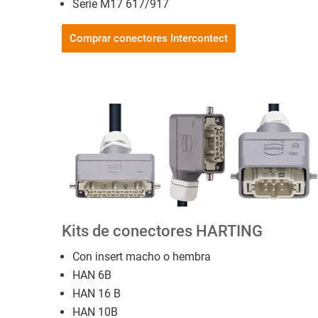
Serie M17 617/917
Comprar conectores Intercontect
Kits de conectores HARTING
Con insert macho o hembra
HAN 6B
HAN 16 B
HAN 10B