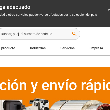
rega adecuado
V
idad u otros servicios pueden verse afectados por la selección del país
search
l producto
Industrias
Servicios
Empresa
ción y envío rápi