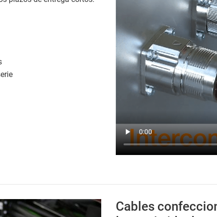
s
erie
Cables confeccio