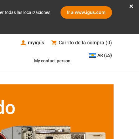
Ir a www.igus.com
er todas las localizaciones
myigus
Carrito de la compra
(
0
)
AR (ES)
My contact person
do