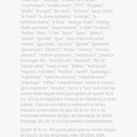
"chainflex", "chainge", "chains for cranes",
"ConProtect", "cradle-chain", "CTD", "drygear",
"drylin", "dryspin", "dry-tech", "dryway", "easy chain",
"e-chain", "e-chain systems", "e-ketten", "e-
kettensysteme", "e-loop", "energy chain", "energy
chain systems", "enjoyneering", "e-skin", "e-spool",
"fixflex", "flizz", "i.Cee", "ibow", "igear", "iglidur",
"igubal", "igumid", "igus", "igus improves what
moves", "igus:bike", "igusGO", "igutex", "iguverse",
"iguversum", "kineKIT", "kopla", "manus", "motion
plastics", "motion polymers", "motionary", "plastics
for longer life", "print2mold", "Rawbot", "RBTX",
"readycable", "readychain", "ReBeL", "ReCyycle",
"reguse", "robolink", "Rohbot", "savfe", "speedigus",
"superwise", "take the dryway", "tribofilament",
"tribotape", "triflex", "twisterchain", "when it moves,
igus improves", "xirodur", "xiros" y "yes" son marcas
comerciales legalmente protegidas de igus® SE &
Co. KG en la República Federal de Alemania y otros
países. Esta es una lista no exhaustiva de las
marcas comerciales de igus SE & Co. KG o de
empresas afiliadas de igus en Alemania, la Unión
Europea, EE.UU. y/u otros países o jurisdicciones.
igus® SE & Co. KG puntualiza que no vende ningún
producto de las empresas Allen Bradley, B&R,