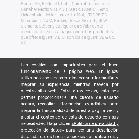
Baumüller, Beckhoff, Lahr, Control Techniques,
Danaher Motion, ELAU, FAGOR, FANUC, Festo,
Heidenhain, Jetter, Lenze, LinMot, LTi DRiVES,
Mitsubishi, NUM, Parker, Bosch Rexroth, SEW,
Siemens, Stöber y cualquier otro fabricante
mencionado en esta página web. Los productos
que ofrece igus® S.L.U. son los de igus® SE & Co.
KG.
Las cookies son importantes para el buen
funcionamiento de la página web. En igus®
utilizamos cookies para almacenar información y
mejorar su experiencia mientras navega por
nuestro sitio web. Entre otras cosas, esto nos
permite proporcionarle una cuenta de usuario
segura, recopilar información estadística para
mejorar la funcionalidad de nuestra página web y
ajustar el contenido de esta de acuerdo con sus
necesidades. Haga clic en
«Política de privacidad y
protección de datos»
para leer una descripción
detallada de los tipos de cookies que utilizamos y