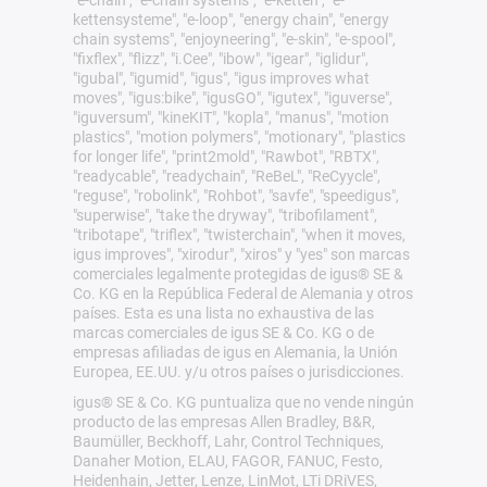
"e-chain", "e-chain systems", "e-ketten", "e-
kettensysteme", "e-loop", "energy chain", "energy
chain systems", "enjoyneering", "e-skin", "e-spool",
"fixflex", "flizz", "i.Cee", "ibow", "igear", "iglidur",
"igubal", "igumid", "igus", "igus improves what
moves", "igus:bike", "igusGO", "igutex", "iguverse",
"iguversum", "kineKIT", "kopla", "manus", "motion
plastics", "motion polymers", "motionary", "plastics
for longer life", "print2mold", "Rawbot", "RBTX",
"readycable", "readychain", "ReBeL", "ReCyycle",
"reguse", "robolink", "Rohbot", "savfe", "speedigus",
"superwise", "take the dryway", "tribofilament",
"tribotape", "triflex", "twisterchain", "when it moves,
igus improves", "xirodur", "xiros" y "yes" son marcas
comerciales legalmente protegidas de igus® SE &
Co. KG en la República Federal de Alemania y otros
países. Esta es una lista no exhaustiva de las
marcas comerciales de igus SE & Co. KG o de
empresas afiliadas de igus en Alemania, la Unión
Europea, EE.UU. y/u otros países o jurisdicciones.
igus® SE & Co. KG puntualiza que no vende ningún
producto de las empresas Allen Bradley, B&R,
Baumüller, Beckhoff, Lahr, Control Techniques,
Danaher Motion, ELAU, FAGOR, FANUC, Festo,
Heidenhain, Jetter, Lenze, LinMot, LTi DRiVES,