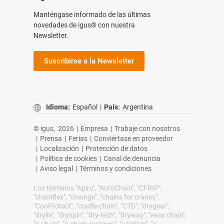
Manténgase informado de las últimas
novedades de igus® con nuestra
Newsletter.
Suscribirse a la Newsletter
Idioma:
Español
|
País:
Argentina
© igus,
2026
|
Empresa
|
Trabaje con nosotros
|
Prensa
|
Ferias
|
Conviértase en proveedor
|
Localización
|
Protección de datos
|
Política de cookies
|
Canal de denuncia
|
Aviso legal
|
Términos y condiciones
Los términos "Apiro", "AutoChain", "CFRIP",
"chainflex", "chainge", "chains for cranes",
"ConProtect", "cradle-chain", "CTD", "drygear",
"drylin", "dryspin", "dry-tech", "dryway", "easy chain",