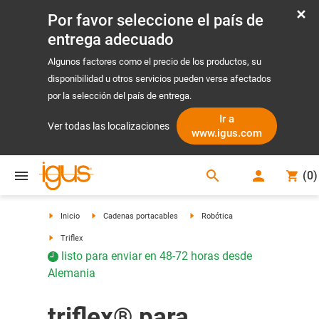
Por favor seleccione el país de
entrega adecuado
Algunos factores como el precio de los productos, su
disponibilidad u otros servicios pueden verse afectados
por la selección del país de entrega.
Ir a
Ver todas las localizaciones
www.igus.com
search
(
0
)
search
Inicio
Cadenas portacables
Robótica
Triflex
listo para enviar en 48-72 horas desde
Alemania
triflex® para