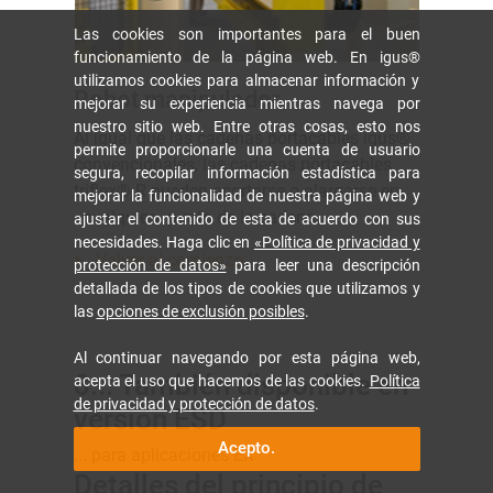
Las cookies son importantes para el buen
funcionamiento de la página web. En igus®
utilizamos cookies para almacenar información y
Robot manipulador
mejorar su experiencia mientras navega por
nuestro sitio web. Entre otras cosas, esto nos
Al igual que las cadenas portacables igus®
permite proporcionarle una cuenta de usuario
convencionales, las cadenas portacables
segura, recopilar información estadística para
triflex® R pueden acortarse o alargarse en
mejorar la funcionalidad de nuestra página web y
«cualquier» punto de la cadena.
ajustar el contenido de esta de acuerdo con sus
necesidades. Haga clic en
«Política de privacidad y
Volver al comienzo
protección de datos»
para leer una descripción
detallada de los tipos de cookies que utilizamos y
las
opciones de exclusión posibles
.
Al continuar navegando por esta página web,
8... También disponible en
acepta el uso que hacemos de las cookies.
Política
de privacidad y protección de datos
.
versión ESD
Acepto.
... para aplicaciones EX
Detalles del principio de