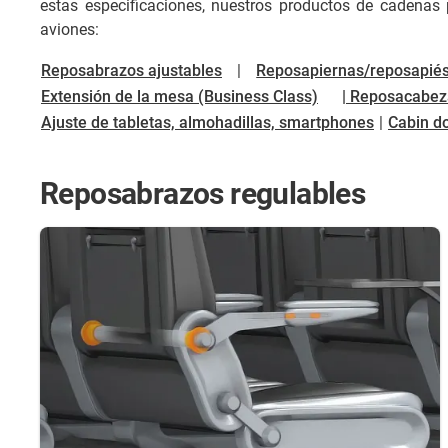
estas especificaciones, nuestros productos de cadenas
aviones:
Reposabrazos ajustables
|
Reposapiernas/reposapié
Extensión de la mesa (Business Class)
| Reposacabez
Ajuste de tabletas, almohadillas, smartphones
|
Cabin d
Reposabrazos regulables