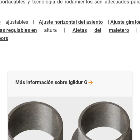
 portacables y tecnología de rodamientos son adecuados para
s
ajustables |
Ajuste horizontal del asiento
| Ajuste girato
as regulables en
altura |
Aletas
del
maletero
| M
oors
Más información sobre iglidur
G