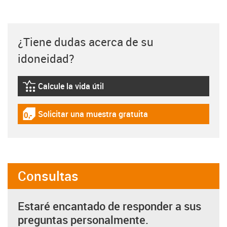
¿Tiene dudas acerca de su
idoneidad?
Calcule la vida útil
igus-icon-lebensdauerrechner
Solicitar una muestra gratuita
igus-icon-gratismuster
Consultas
Estaré encantado de responder a sus
preguntas personalmente.