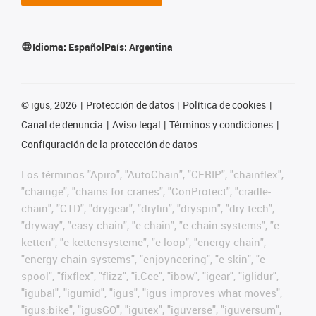
Idioma:
Español
País:
Argentina
©
igus, 2026
Protección de datos
Política de cookies
Canal de denuncia
Aviso legal
Términos y condiciones
Configuración de la protección de datos
Los términos "Apiro", "AutoChain", "CFRIP", "chainflex",
"chainge", "chains for cranes", "ConProtect", "cradle-
chain", "CTD", "drygear", "drylin", "dryspin", "dry-tech",
"dryway", "easy chain", "e-chain", "e-chain systems", "e-
ketten", "e-kettensysteme", "e-loop", "energy chain",
"energy chain systems", "enjoyneering", "e-skin", "e-
spool", "fixflex", "flizz", "i.Cee", "ibow", "igear", "iglidur",
"igubal", "igumid", "igus", "igus improves what moves",
"igus:bike", "igusGO", "igutex", "iguverse", "iguversum",