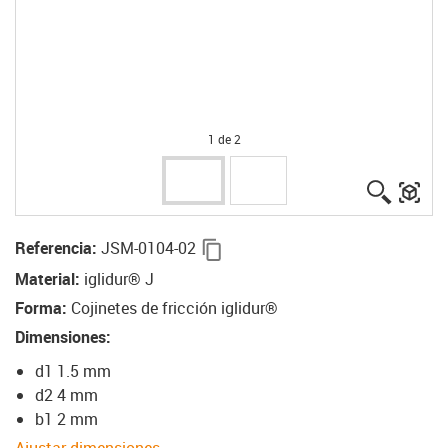
1 de 2
igus-ico
igu
igus-icon-copy-clipboard
Referencia
:
JSM-0104-02
Material
:
iglidur® J
Forma
:
Cojinetes de fricción iglidur®
Dimensiones
:
d1 1.5 mm
d2 4 mm
b1 2 mm