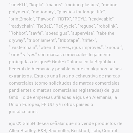
"kineKIT", "kopla", "manus", "motion plastics", "motion
polymers", "motionary", "plastics for longer life",
"print2mold", "Rawbot", "RBTX", "RCYL", "readycable",
"readychain", "ReBeL", "ReCyycle", "reguse", "robolink",
"Rohbot", "savfe", "speedigus", "superwise", "take the
dryway", "tribofilament", "tribotape", "triflex",
"twisterchain", "when it moves, igus improves", "xirodur",
"xiros" y "yes" son marcas comerciales legalmente
protegidas de igus® GmbH/Colonia en la República
Federal de Alemania y posiblemente en algunos países
extranjeros. Esta es una lista no exhaustiva de marcas
comerciales (como solicitudes de marcas comerciales
pendientes o marcas comerciales registradas) de igus
GmbH o de empresas afiliadas a igus en Alemania, la
Unión Europea, EE.UU. y/u otros países o
jurisdicciones.
igus® GmbH desea señalar que no vende productos de
Allen Bradley, B&R, Baumüller, Beckhoff, Lahr, Control