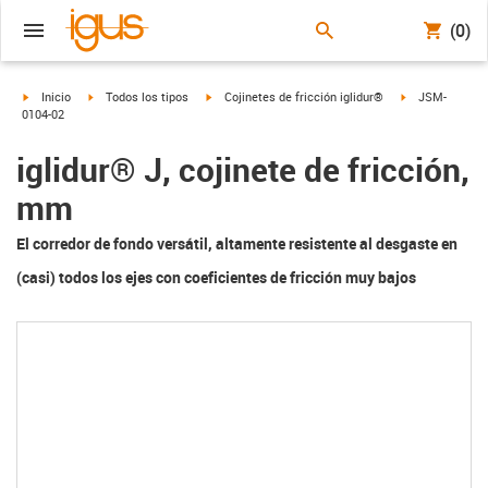
(0)
igus-icon-arrow-right
igus-icon-arrow-right
igus-icon-arrow-right
igus-icon-arrow
Inicio
Todos los tipos
Cojinetes de fricción iglidur®
JSM-
0104-02
iglidur® J, cojinete de fricción,
mm
El corredor de fondo versátil, altamente resistente al desgaste en
(casi) todos los ejes con coeficientes de fricción muy bajos