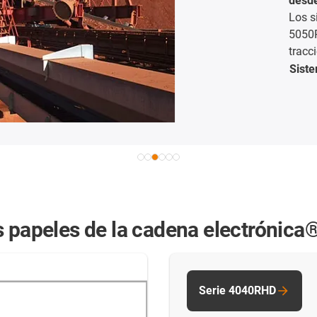
desde 2013
Los sistemas de sum
5050RHD, cables ch
tracción) se utiliz
Sistemas
transpor
s papeles de la cadena electrónica
Serie 4040RHD