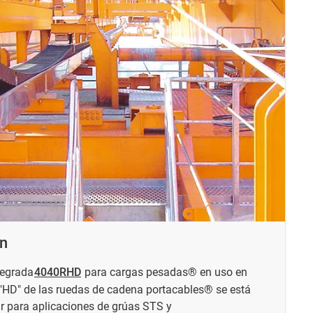
ón
tegrada
4040RHD
para cargas pesadas® en uso en
"HD" de las ruedas de cadena portacables® se está
ar para aplicaciones de grúas STS y