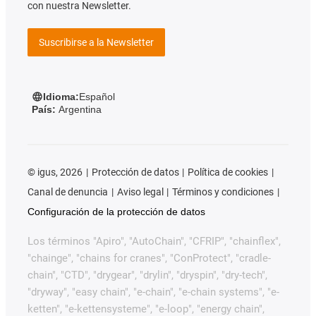
con nuestra Newsletter.
Suscribirse a la Newsletter
Idioma:
Español
País:
Argentina
©
igus, 2026
Protección de datos
Política de cookies
Canal de denuncia
Aviso legal
Términos y condiciones
Configuración de la protección de datos
Los términos "Apiro", "AutoChain", "CFRIP", "chainflex",
"chainge", "chains for cranes", "ConProtect", "cradle-
chain", "CTD", "drygear", "drylin", "dryspin", "dry-tech",
"dryway", "easy chain", "e-chain", "e-chain systems", "e-
ketten", "e-kettensysteme", "e-loop", "energy chain",