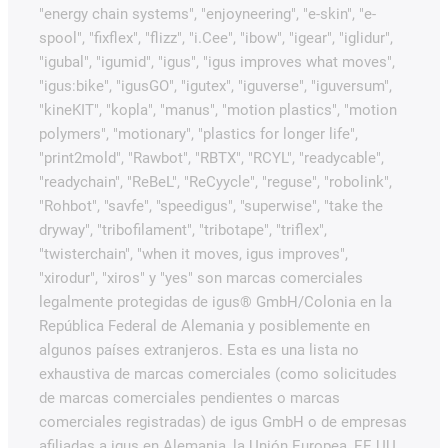
"energy chain systems", "enjoyneering", "e-skin", "e-
spool", "fixflex", "flizz", "i.Cee", "ibow", "igear", "iglidur",
"igubal", "igumid", "igus", "igus improves what moves",
"igus:bike", "igusGO", "igutex", "iguverse", "iguversum",
"kineKIT", "kopla", "manus", "motion plastics", "motion
polymers", "motionary", "plastics for longer life",
"print2mold", "Rawbot", "RBTX", "RCYL", "readycable",
"readychain", "ReBeL", "ReCyycle", "reguse", "robolink",
"Rohbot", "savfe", "speedigus", "superwise", "take the
dryway", "tribofilament", "tribotape", "triflex",
"twisterchain", "when it moves, igus improves",
"xirodur", "xiros" y "yes" son marcas comerciales
legalmente protegidas de igus® GmbH/Colonia en la
República Federal de Alemania y posiblemente en
algunos países extranjeros. Esta es una lista no
exhaustiva de marcas comerciales (como solicitudes
de marcas comerciales pendientes o marcas
comerciales registradas) de igus GmbH o de empresas
afiliadas a igus en Alemania, la Unión Europea, EE.UU.