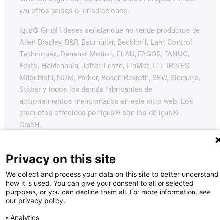
y/u otros países o jurisdicciones.
igus® GmbH desea señalar que no vende productos de
Allen Bradley, B&R, Baumüller, Beckhoff, Lahr, Control
Techniques, Danaher Motion, ELAU, FAGOR, FANUC,
Festo, Heidenhain, Jetter, Lenze, LinMot, LTi DRiVES,
Mitsubishi, NUM, Parker, Bosch Rexroth, SEW, Siemens,
Stöber y todos los demás fabricantes de
accionamientos mencionados en este sitio web. Los
productos ofrecidos por igus® son los de igus®
GmbH.
Privacy on this site
We collect and process your data on this site to better understand
how it is used. You can give your consent to all or selected
purposes, or you can decline them all. For more information, see
our privacy policy.
Analytics