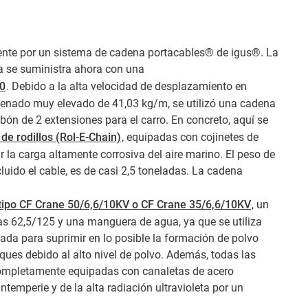
mente por un sistema de cadena portacables® de igus®. La
úa se suministra ahora con una
.0
. Debido a la alta velocidad de desplazamiento en
lenado muy elevado de 41,03 kg/m, se utilizó una cadena
abón de 2 extensiones para el carro. En concreto, aquí se
de rodillos (Rol-E-Chain)
, equipadas con cojinetes de
r la carga altamente corrosiva del aire marino. El peso de
uido el cable, es de casi 2,5 toneladas. La cadena
 tipo CF Crane 50/6,6/10KV o CF Crane 35/6,6/10KV
, un
bras 62,5/125 y una manguera de agua, ya que se utiliza
da para suprimir en lo posible la formación de polvo
ques debido al alto nivel de polvo. Además, todas las
ompletamente equipadas con canaletas de acero
intemperie y de la alta radiación ultravioleta por un