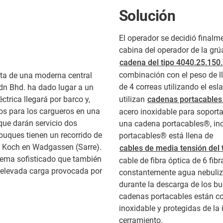
Solución
El operador se decidió final
cabina del operador de la gr
cadena del tipo 4040.25.150
combinación con el peso de l
sta de una moderna central
de 4 correas utilizando el esl
Sdn Bhd. ha dado lugar a un
ctrica llegará por barco y,
utilizan
cadenas portacables 
os para los cargueros en una
acero inoxidable para soporta
a que darán servicio dos
una cadena portacables®, incl
uques tienen un recorrido de
portacables® está llena de
a Koch en Wadgassen (Sarre).
cables de media tensión del
stema sofisticado que también
cable de fibra óptica de 6 fi
a elevada carga provocada por
constantemente agua nebuliza
durante la descarga de los bu
cadenas portacables están c
inoxidable y protegidas de la 
cerramiento.