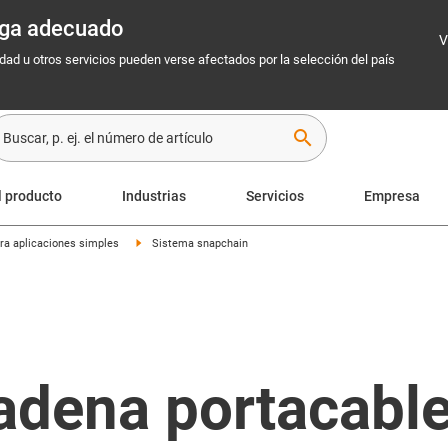
rega adecuado
V
idad u otros servicios pueden verse afectados por la selección del país
search
l producto
Industrias
Servicios
Empresa
ra aplicaciones simples
Sistema snapchain
adena portacabl