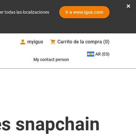
Ir a www.igus.com
er todas las localizaciones
myigus
Carrito de la compra
(
0
)
AR (ES)
My contact person
es snapchain