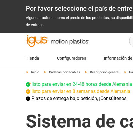
Por favor seleccione el país de ent
Algunos factores como el precio de los productos, su disponibil
de entrega.
Tienda
Configuradores
Información de
Inicio
Cadenas portacables
Descripción general
Pa
listo para enviar en 24-48 horas desde Alemania
listo para enviar en 8 semanas desde Alemania
Plazos de entrega bajo petición, ¡Consúltenos!
Sistema de c