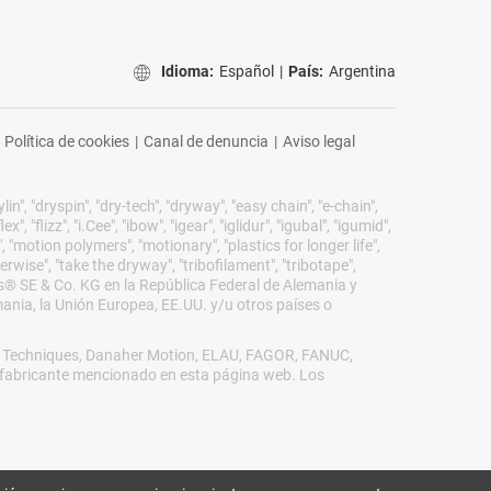
Idioma:
Español
|
País:
Argentina
Política de cookies
|
Canal de denuncia
|
Aviso legal
n", "dryspin", "dry-tech", "dryway", "easy chain", "e-chain",
 "flizz", "i.Cee", "ibow", "igear", "iglidur", "igubal", "igumid",
, "motion polymers", "motionary", "plastics for longer life",
erwise", "take the dryway", "tribofilament", "tribotape",
igus® SE & Co. KG en la República Federal de Alemania y
mania, la Unión Europea, EE.UU. y/u otros países o
rol Techniques, Danaher Motion, ELAU, FAGOR, FANUC,
ro fabricante mencionado en esta página web. Los