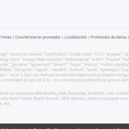
Ferias
|
Conviértase en proveedor
|
Localización
|
Protección de datos
|
ge", "chains for cranes", "ConProtect", "cradle-chain", "CTD", "drygear", "dryli
gy chain", "energy chain systems", "enjoyneering", "e-skin", "e-spool", "fixflex",
utex", "iguverse", "iguversum", "kineKIT", "kopla", "manus", "motion plastics"
eBeL", "ReCyycle", "reguse", "robolink", "Rohbot", "savfe", "speedigus", "sup
xirodur", "xiros" y "yes" son marcas comerciales legalmente protegidas de 
s comerciales de igus SE & Co. KG o de empresas afiliadas de igus en Ale
o de las empresas Allen Bradley, B&R, Baumüller, Beckhoff, Lahr, Cont
subishi, NUM, Parker, Bosch Rexroth, SEW, Siemens, Stöber y cualquier ot
o. KG.