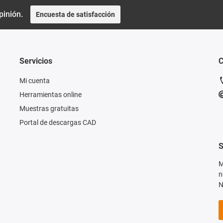
pinión.
Encuesta de satisfacción
Servicios
C
Mi cuenta
Herramientas online
Muestras gratuitas
Portal de descargas CAD
S
M
n
N