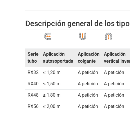
Descripción general de los tipo
Serie
Aplicación
Aplicación
Aplicación
tubo
autosoportada
colgante
vertical inve
RX32
≤ 1,20 m
A petición
A petición
RX40
≤ 1,50 m
A petición
A petición
RX48
≤ 1,80 m
A petición
A petición
RX56
≤ 2,00 m
A petición
A petición