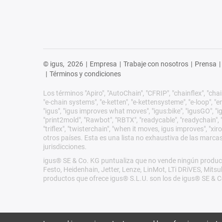
© igus,
2026
|
Empresa
|
Trabaje con nosotros
|
Prensa
|
|
Términos y condiciones
Los términos "Apiro", "AutoChain", "CFRIP", "chainflex", "chain
"e-chain systems", "e-ketten", "e-kettensysteme", "e-loop", "ener
"igus", "igus improves what moves", "igus:bike", "igusGO", "ig
"print2mold", "Rawbot", "RBTX", "readycable", "readychain", "R
"triflex", "twisterchain", "when it moves, igus improves", "
otros países. Esta es una lista no exhaustiva de las marca
jurisdicciones.
igus® SE & Co. KG puntualiza que no vende ningún product
Festo, Heidenhain, Jetter, Lenze, LinMot, LTi DRiVES, Mit
productos que ofrece igus® S.L.U. son los de igus® SE & C