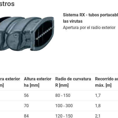
stros
Sistema RX - tubos portacab
las virutas
Apertura por el radio exterior
a exterior
Altura exterior
Radio de curvatura
Recorrido a
m]
ha [mm]
R [mm]
máx. [m]
56
80 - 150
1,7
70
100 - 300
1,8
84
120 - 150
2,1