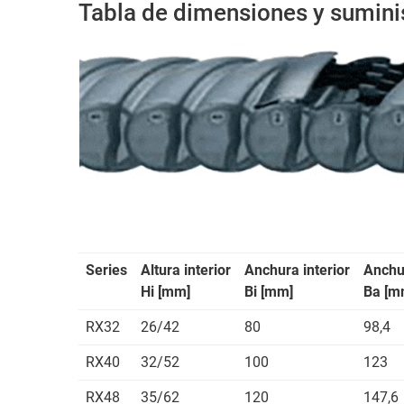
Tabla de dimensiones y sumini
Series
Altura interior
Anchura interior
Anchur
Hi [mm]
Bi [mm]
Ba [m
RX32
26/42
80
98,4
RX40
32/52
100
123
RX48
35/62
120
147,6