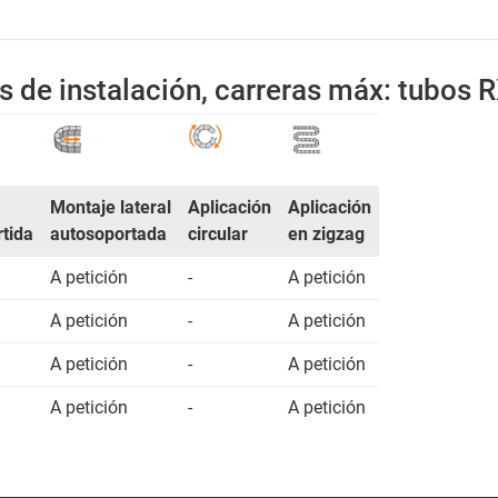
s de instalación, carreras máx: tubos 
Montaje lateral
Aplicación
Aplicación
rtida
autosoportada
circular
en zigzag
A petición
-
A petición
A petición
-
A petición
A petición
-
A petición
A petición
-
A petición