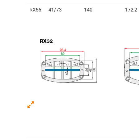
RX56
41/73
140
172,2