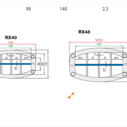
98
140
2,3