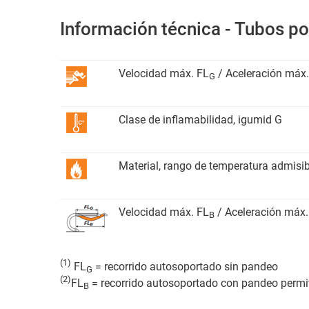
Información técnica - Tubos p
Velocidad máx. FL
/ Aceleración máx.
G
Clase de inflamabilidad, igumid G
Material, rango de temperatura admisib
Velocidad máx. FL
/ Aceleración máx.
B
(1)
FL
= recorrido autosoportado sin pandeo
G
(2)
FL
= recorrido autosoportado con pandeo permi
B