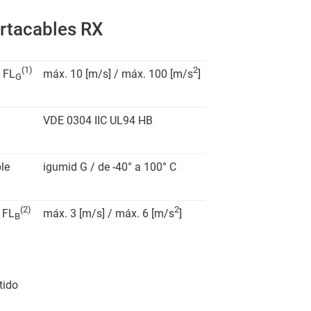
ortacables RX
(1)
2
 FL
máx. 10 [m/s] / máx. 100 [m/s
]
G
VDE 0304 IIC UL94 HB
le
igumid G / de -40° a 100° C
(2)
2
 FL
máx. 3 [m/s] / máx. 6 [m/s
]
B
tido