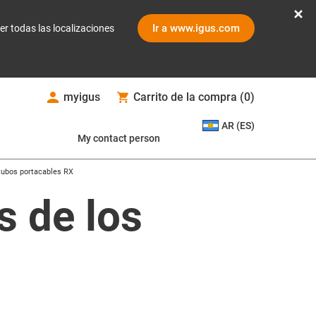
Ir a www.igus.com
er todas las localizaciones
myigus
Carrito de la compra
(
0
)
AR (ES)
My contact person
tubos portacables RX
s de los