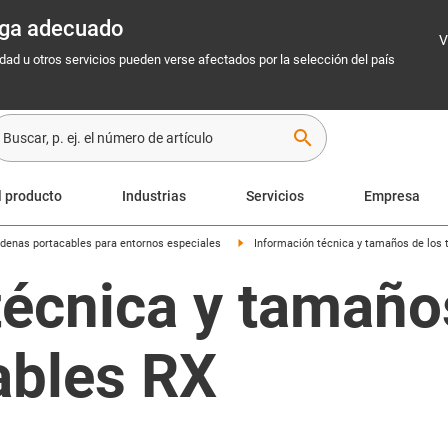
rega adecuado
V
idad u otros servicios pueden verse afectados por la selección del país
search
l producto
Industrias
Servicios
Empresa
denas portacables para entornos especiales
Información técnica y tamaños de los 
técnica y tamaño
ables RX