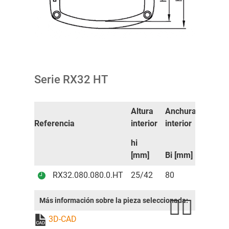
Serie RX32 HT
Altura
Anchura
Altura
Referencia
interior
interior
exterio
hi
ha
[mm]
Bi [mm]
[mm]
RX32.080.080.0.HT
25/42
80
60
Más información sobre la pieza seleccionada:
3D-CAD