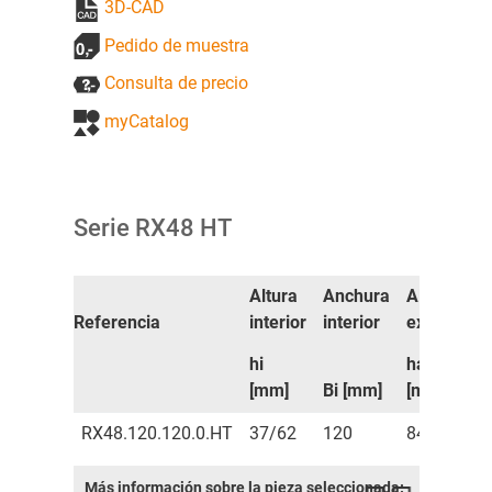
3D-CAD
Pedido de muestra
Consulta de precio
myCatalog
Serie RX48 HT
Altura
Anchura
Altura
Referencia
interior
interior
exterior
e
hi
ha
[mm]
Bi [mm]
[mm]
RX48.120.120.0.HT
37/62
120
84
Más información sobre la pieza seleccionada: