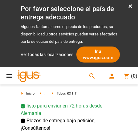
Por favor seleccione el país de
entrega adecuado
Algunos factores como el precio de los productos, su
disponibilidad u otros servicios pueden verse afectados
por la selección del país de entrega.
Ir a
Ver todas las localizaciones
www.igus.com
search
(
0
)
search
Inicio
...
Tubos RX HT
listo para enviar en 72 horas desde
Alemania
Plazos de entrega bajo petición,
¡Consúltenos!