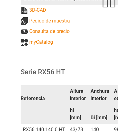
3D-CAD
Pedido de muestra
Consulta de precio
myCatalog
Serie RX56 HT
Altura
Anchura
Altura
Referencia
interior
interior
exterior
e
hi
ha
[mm]
Bi [mm]
[mm]
RX56.140.140.0.HT
43/73
140
98