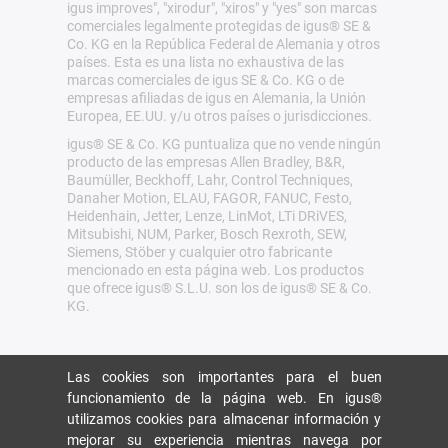
igus improves", "xirodur", "xiros" y "yes" son marcas
comerciales legalmente protegidas de igus® SE &
Co. KG en la República Federal de Alemania y otros
países. Esta es una lista no exhaustiva de las
marcas comerciales de igus SE & Co. KG o de
empresas afiliadas de igus en Alemania, la Unión
Europea, EE.UU. y/u otros países o jurisdicciones.
igus® SE & Co. KG puntualiza que no vende ningún
producto de las empresas Allen Bradley, B&R,
Baumüller, Beckhoff, Lahr, Control Techniques,
Danaher Motion, ELAU, FAGOR, FANUC, Festo,
Heidenhain, Jetter, Lenze, LinMot, LTi DRiVES,
Mitsubishi, NUM, Parker, Bosch Rexroth, SEW,
Siemens, Stöber y cualquier otro fabricante
mencionado en esta página web. Los productos
que ofrece igus® S.L.U. son los de igus® SE & Co.
KG.
Las cookies son importantes para el buen
funcionamiento de la página web. En igus®
utilizamos cookies para almacenar información y
mejorar su experiencia mientras navega por