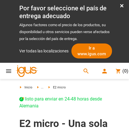
Por favor seleccione el país de
entrega adecuado
Algunos factores como el precio de los productos, su
disponibilidad u otros servicios pueden verse afectados
por la selección del país de entrega.
Ir a
Ver todas las localizaciones
www.igus.com
search
(
0
)
search
Inicio
...
E2 micro
listo para enviar en 24-48 horas desde
Alemania
E2 micro - Una sola