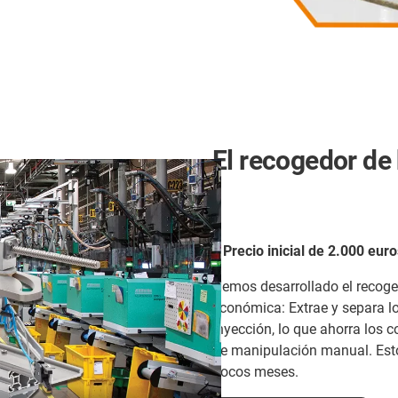
El recogedor de
< Precio inicial de 2.000 eur
Hemos desarrollado el recog
económica: Extrae y separa l
inyección, lo que ahorra los c
de manipulación manual. Esto
pocos meses.