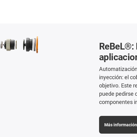
ReBeL®: E
aplicacio
Automatización 
inyección: el c
objetivo. Este r
puede pedirse c
componentes in
Más información 