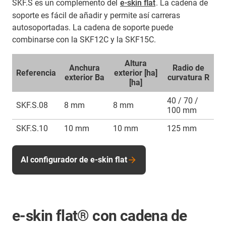
SKF.S es un complemento del
e-skin flat
. La cadena de
soporte es fácil de añadir y permite así carreras
autosoportadas. La cadena de soporte puede
combinarse con la SKF12C y la SKF15C.
Altura
Anchura
Radio de
Referencia
exterior [ha]
exterior Ba
curvatura R
[ha]
40 / 70 /
SKF.S.08
8 mm
8 mm
100 mm
SKF.S.10
10 mm
10 mm
125 mm
Al configurador de e-skin flat
e-skin flat® con cadena de