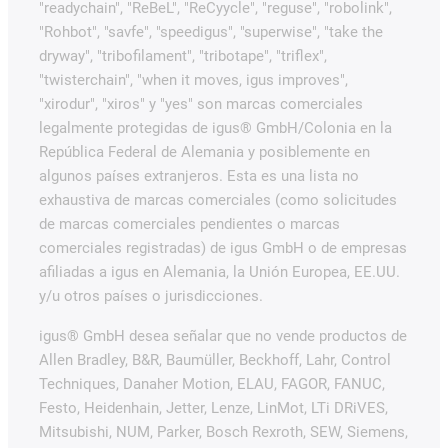
"readychain", "ReBeL", "ReCyycle", "reguse", "robolink",
"Rohbot", "savfe", "speedigus", "superwise", "take the
dryway", "tribofilament", "tribotape", "triflex",
"twisterchain", "when it moves, igus improves",
"xirodur", "xiros" y "yes" son marcas comerciales
legalmente protegidas de igus® GmbH/Colonia en la
República Federal de Alemania y posiblemente en
algunos países extranjeros. Esta es una lista no
exhaustiva de marcas comerciales (como solicitudes
de marcas comerciales pendientes o marcas
comerciales registradas) de igus GmbH o de empresas
afiliadas a igus en Alemania, la Unión Europea, EE.UU.
y/u otros países o jurisdicciones.
igus® GmbH desea señalar que no vende productos de
Allen Bradley, B&R, Baumüller, Beckhoff, Lahr, Control
Techniques, Danaher Motion, ELAU, FAGOR, FANUC,
Festo, Heidenhain, Jetter, Lenze, LinMot, LTi DRiVES,
Mitsubishi, NUM, Parker, Bosch Rexroth, SEW, Siemens,