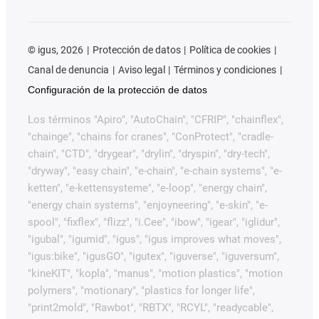
©
igus, 2026
Protección de datos
Política de cookies
Canal de denuncia
Aviso legal
Términos y condiciones
Configuración de la protección de datos
Los términos "Apiro", "AutoChain", "CFRIP", "chainflex",
"chainge", "chains for cranes", "ConProtect", "cradle-
chain", "CTD", "drygear", "drylin", "dryspin", "dry-tech",
"dryway", "easy chain", "e-chain", "e-chain systems", "e-
ketten", "e-kettensysteme", "e-loop", "energy chain",
"energy chain systems", "enjoyneering", "e-skin", "e-
spool", "fixflex", "flizz", "i.Cee", "ibow", "igear", "iglidur",
"igubal", "igumid", "igus", "igus improves what moves",
"igus:bike", "igusGO", "igutex", "iguverse", "iguversum",
"kineKIT", "kopla", "manus", "motion plastics", "motion
polymers", "motionary", "plastics for longer life",
"print2mold", "Rawbot", "RBTX", "RCYL", "readycable",