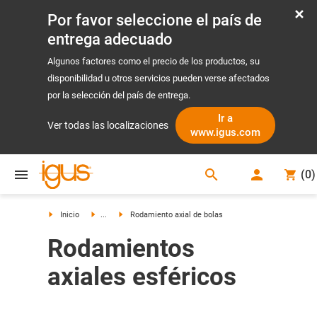
Por favor seleccione el país de
entrega adecuado
Algunos factores como el precio de los productos, su
disponibilidad u otros servicios pueden verse afectados
por la selección del país de entrega.
Ir a
Ver todas las localizaciones
www.igus.com
search
(
0
)
search
Inicio
...
Rodamiento axial de bolas
Rodamientos
axiales esféricos