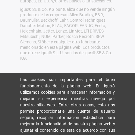
Europea, EE.UU. y/u otros países o jurisdicciones.
igus® SE & Co. KG puntualiza que no vende ningún
producto de las empresas Allen Bradley, B&R,
Baumüller, Beckhoff, Lahr, Control Techniques,
Danaher Motion, ELAU, FAGOR, FANUC, Festo,
Heidenhain, Jetter, Lenze, LinMot, LTi DRiVES,
Mitsubishi, NUM, Parker, Bosch Rexroth, SEW,
Siemens, Stöber y cualquier otro fabricante
mencionado en esta página web. Los productos
que ofrece igus® S.L.U. son los de igus® SE & Co.
KG.
Las cookies son importantes para el buen
funcionamiento de la página web. En igus®
utilizamos cookies para almacenar información y
mejorar su experiencia mientras navega por
nuestro sitio web. Entre otras cosas, esto nos
permite proporcionarle una cuenta de usuario
segura, recopilar información estadística para
mejorar la funcionalidad de nuestra página web y
ajustar el contenido de esta de acuerdo con sus