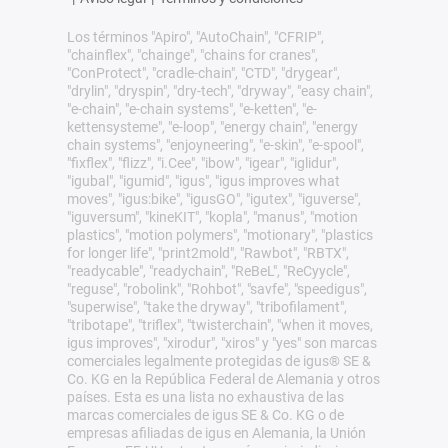
Los términos "Apiro", "AutoChain", "CFRIP",
"chainflex", "chainge", "chains for cranes",
"ConProtect", "cradle-chain", "CTD", "drygear",
"drylin", "dryspin", "dry-tech", "dryway", "easy chain",
"e-chain", "e-chain systems", "e-ketten", "e-
kettensysteme", "e-loop", "energy chain", "energy
chain systems", "enjoyneering", "e-skin", "e-spool",
"fixflex", "flizz", "i.Cee", "ibow", "igear", "iglidur",
"igubal", "igumid", "igus", "igus improves what
moves", "igus:bike", "igusGO", "igutex", "iguverse",
"iguversum", "kineKIT", "kopla", "manus", "motion
plastics", "motion polymers", "motionary", "plastics
for longer life", "print2mold", "Rawbot", "RBTX",
"readycable", "readychain", "ReBeL", "ReCyycle",
"reguse", "robolink", "Rohbot", "savfe", "speedigus",
"superwise", "take the dryway", "tribofilament",
"tribotape", "triflex", "twisterchain", "when it moves,
igus improves", "xirodur", "xiros" y "yes" son marcas
comerciales legalmente protegidas de igus® SE &
Co. KG en la República Federal de Alemania y otros
países. Esta es una lista no exhaustiva de las
marcas comerciales de igus SE & Co. KG o de
empresas afiliadas de igus en Alemania, la Unión