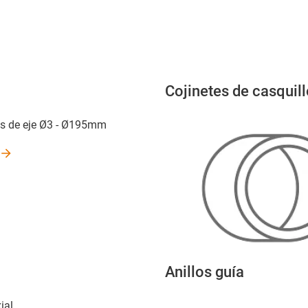
Cojinetes de casquil
os de eje Ø3 - Ø195mm
Anillos guía
ial