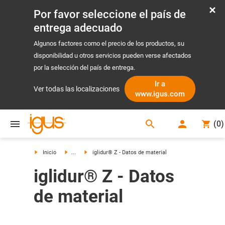
Por favor seleccione el país de
entrega adecuado
Algunos factores como el precio de los productos, su
disponibilidad u otros servicios pueden verse afectados
por la selección del país de entrega.
Ir a
Ver todas las localizaciones
www.igus.com
search
(
0
)
search
Inicio
...
iglidur® Z - Datos de material
iglidur® Z - Datos
de material