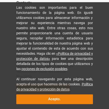
Contacto
Las cookies son importantes para el buen
+54-(0)11-4556-1000
funcionamiento de la página web. En igus®
utilizamos cookies para almacenar información y
Formulario de contacto
mejorar su experiencia mientras navega por
nuestro sitio web. Entre otras cosas, esto nos
Nuestras formas de pago
permite proporcionarle una cuenta de usuario
segura, recopilar información estadística para
FACTURA
mejorar la funcionalidad de nuestra página web y
ajustar el contenido de esta de acuerdo con sus
necesidades. Haga clic en
«Política de privacidad y
Síganos
protección de datos»
para leer una descripción
detallada de los tipos de cookies que utilizamos y
Manténgase informado de las últimas
las
opciones de exclusión posibles
.
novedades de igus® con nuestra
Newsletter.
Al continuar navegando por esta página web,
acepta el uso que hacemos de las cookies.
Política
Suscribirse a la Newsletter
de privacidad y protección de datos
.
Acepto.