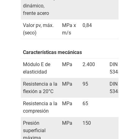
dinámico,
frente acero
Valor pv, máx.
MPa x
0,84
(seco)
m/s
Características mecánicas
Módulo E de
MPa
2.400
DIN
elasticidad
53457
Resistencia a la
MPa
95
DIN
flexión a 20°C
53452
Resistencia a la
MPa
65
compresión
Presión
MPa
150
superficial
máxima