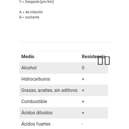
Y = Desgaste [μm/km]
A = de rotación
B = oscilante
Medio
Resistencia
Alcohol
0
Hidrocarburos
+
Grasas, aceites, sin aditivos
+
Combustible
+
Ácidos diluidos
+
Ácidos fuertes
-