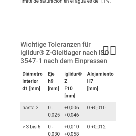
límite de saturación en el agua es de 1,1%.
Wichtige Toleranzen für
iglidur® Z-Gleitlager nach ISO
3547-1 nach dem Einpressen
Diámetro
Eje
iglidur®
Alojamiento
interior
h9
Z
H7
d1 [mm]
[mm]
F10
[mm]
[mm]
hasta 3
0 -
+0,006
0 +0,010
0,025
+0,046
> 3 bis 6
0 -
+0,010
0 +0,012
0,030
+0,058