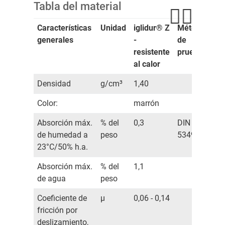
Tabla del material
Características
Unidad
iglidur® Z
Método
generales
-
de
resistente
prueba
al calor
Densidad
g/cm³
1,40
Color:
marrón
Absorción máx.
% del
0,3
DIN
de humedad a
peso
53495
23°C/50% h.a.
Absorción máx.
% del
1,1
de agua
peso
Coeficiente de
µ
0,06 - 0,14
fricción por
deslizamiento,