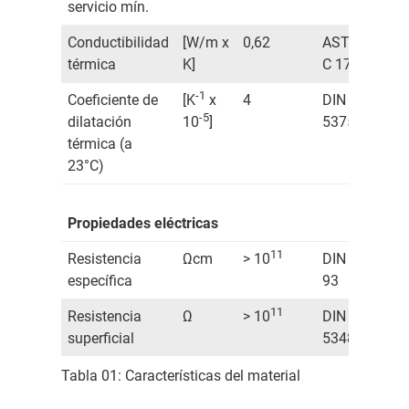
servicio mín.
Conductibilidad
[W/m x
0,62
ASTM
térmica
K]
C 177
-1
Coeficiente de
[K
x
4
DIN
-5
dilatación
10
]
53752
térmica (a
23°C)
Propiedades eléctricas
11
Resistencia
Ωcm
> 10
DIN IEC
específica
93
11
Resistencia
Ω
> 10
DIN
superficial
53482
Tabla 01: Características del material