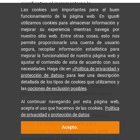
significativa al incrementarse la
Las cookies son importantes para el buen
temperatura. En tal situación, puede
funcionamiento de la página web. En igus®
producirse una disminución de la holgura
utilizamos cookies para almacenar información y
inicial. Si la holgura se establece como un
mejorar su experiencia mientras navega por
valor demasiado reducido desde el inicio,
nuestro sitio web. Entre otras cosas, esto nos
existe el riesgo de que el cojinete quede
permite proporcionarle una cuenta de usuario
bloqueado o atascado. Bajo esas
segura, recopilar información estadística para
circunstancias, el eje puede verse afectado,
mejorar la funcionalidad de nuestra página web y
ajustar el contenido de esta de acuerdo con sus
disminuyendo su velocidad de
necesidades. Haga clic en
«Política de privacidad y
funcionamiento, lo cual podría tener un
protección de datos»
para leer una descripción
impacto en la háptica o el rendimiento
detallada de los tipos de cookies que utilizamos y
global de la máquina. Además, debido a la
las
opciones de exclusión posibles
.
reducción de la holgura, el cojinete estará
sometido a un desgaste más acelerado, lo
Al continuar navegando por esta página web,
que puede llevar a su rotura prematura. Por
acepta el uso que hacemos de las cookies.
Política
de privacidad y protección de datos
.
tanto, es necesario encontrar un término
medio.
La holgura necesaria para
Acepto.
compensar factores ambientales, pero
manteniéndola al mínimo
. A medida que se