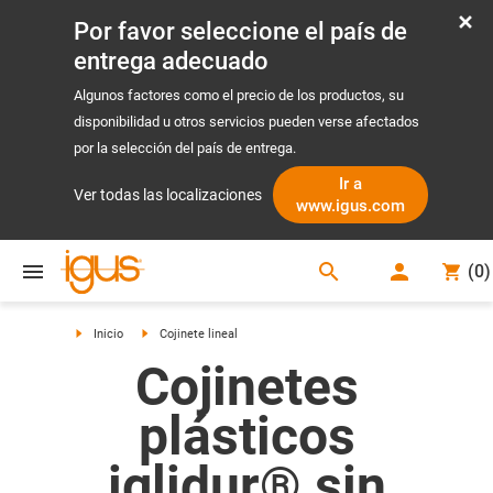
Por favor seleccione el país de
entrega adecuado
Algunos factores como el precio de los productos, su
disponibilidad u otros servicios pueden verse afectados
por la selección del país de entrega.
Ir a
Ver todas las localizaciones
www.igus.com
search
(
0
)
search
Inicio
Cojinete lineal
Cojinetes
plásticos
iglidur® sin