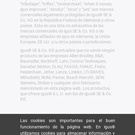
"tribotape", "triflex", "twisterchain", "when it moves,
igus improves", "xirodur", "xiros" y "yes" son marcas
comerciales legalmente protegidas de igus® SE &
Co. KG en la República Federal de Alemania y otros
países. Esta es una lista no exhaustiva de las
marcas comerciales de igus SE & Co. KG o de
empresas afiliadas de igus en Alemania, la Unión
Europea, EE.UU. y/u otros países o jurisdicciones.
igus® SE & Co. KG puntualiza que no vende ningún
producto de las empresas Allen Bradley, B&R,
Baumüller, Beckhoff, Lahr, Control Techniques,
Danaher Motion, ELAU, FAGOR, FANUC, Festo,
Heidenhain, Jetter, Lenze, LinMot, LTi DRiVES,
Mitsubishi, NUM, Parker, Bosch Rexroth, SEW,
Siemens, Stöber y cualquier otro fabricante
mencionado en esta página web. Los productos
que ofrece igus® S.L.U. son los de igus® SE & Co.
KG.
Las cookies son importantes para el buen
funcionamiento de la página web. En igus®
utilizamos cookies para almacenar información y