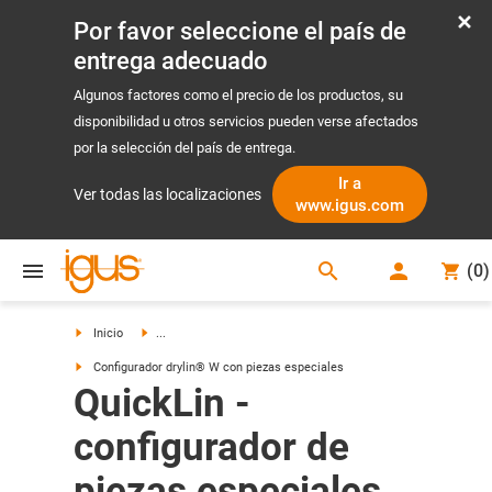
Por favor seleccione el país de
entrega adecuado
Algunos factores como el precio de los productos, su
disponibilidad u otros servicios pueden verse afectados
por la selección del país de entrega.
Ir a
Ver todas las localizaciones
www.igus.com
search
(
0
)
search
Inicio
...
Configurador drylin® W con piezas especiales
QuickLin -
configurador de
piezas especiales