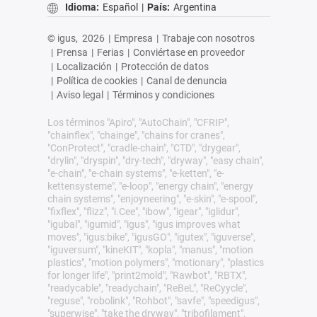
Idioma:
Español
|
País:
Argentina
© igus,
2026
|
Empresa
|
Trabaje con nosotros
|
Prensa
|
Ferias
|
Conviértase en proveedor
|
Localización
|
Protección de datos
|
Política de cookies
|
Canal de denuncia
|
Aviso legal
|
Términos y condiciones
Los términos "Apiro", "AutoChain", "CFRIP",
"chainflex", "chainge", "chains for cranes",
"ConProtect", "cradle-chain", "CTD", "drygear",
"drylin", "dryspin", "dry-tech", "dryway", "easy chain",
"e-chain", "e-chain systems", "e-ketten", "e-
kettensysteme", "e-loop", "energy chain", "energy
chain systems", "enjoyneering", "e-skin", "e-spool",
"fixflex", "flizz", "i.Cee", "ibow", "igear", "iglidur",
"igubal", "igumid", "igus", "igus improves what
moves", "igus:bike", "igusGO", "igutex", "iguverse",
"iguversum", "kineKIT", "kopla", "manus", "motion
plastics", "motion polymers", "motionary", "plastics
for longer life", "print2mold", "Rawbot", "RBTX",
"readycable", "readychain", "ReBeL", "ReCyycle",
"reguse", "robolink", "Rohbot", "savfe", "speedigus",
"superwise", "take the dryway", "tribofilament",