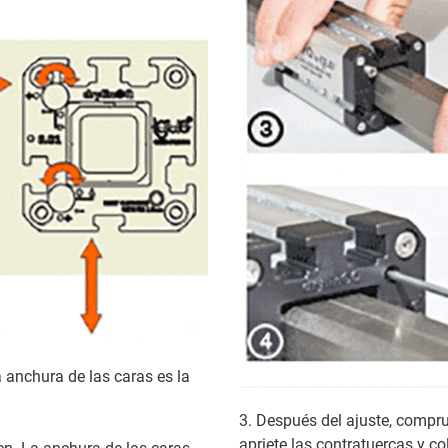
La anchura de las caras es la
3. Después del ajuste, compru
apriete las contratuercas y co