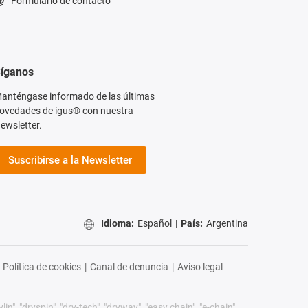
Formulario de contacto
íganos
anténgase informado de las últimas
ovedades de igus® con nuestra
ewsletter.
Suscribirse a la Newsletter
Idioma:
Español
|
País:
Argentina
Política de cookies
|
Canal de denuncia
|
Aviso legal
n", "dryspin", "dry-tech", "dryway", "easy chain", "e-chain",