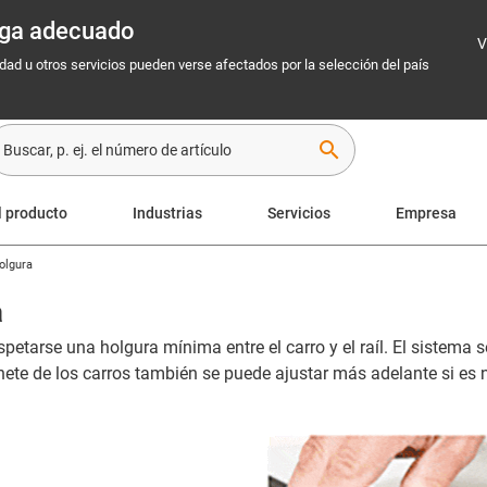
rega adecuado
V
idad u otros servicios pueden verse afectados por la selección del país
search
l producto
Industrias
Servicios
Empresa
olgura
a
spetarse una holgura mínima entre el carro y el raíl. El sistema
inete de los carros también se puede ajustar más adelante si es 