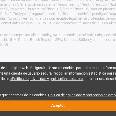
gy chain", "energy chain systems", "enjoyneering", "e-skin", "e-spool", "fixflex",
utex", "iguverse", "iguversum", "kineKIT", "kopla", "manus", "motion plastics"
eBeL", "ReCyycle", "reguse", "robolink", "Rohbot", "savfe", "speedigus", "sup
xirodur", "xiros" y "yes" son marcas comerciales legalmente protegidas de 
s comerciales de igus SE & Co. KG o de empresas afiliadas de igus en Ale
o de las empresas Allen Bradley, B&R, Baumüller, Beckhoff, Lahr, Cont
subishi, NUM, Parker, Bosch Rexroth, SEW, Siemens, Stöber y cualquier ot
o. KG.
 de la página web. En igus® utilizamos cookies para almacenar informac
rle una cuenta de usuario segura, recopilar información estadística para 
clic en
«Política de privacidad y protección de datos»
para leer una descri
o que hacemos de las cookies.
Política de privacidad y protección de dato
Acepto.