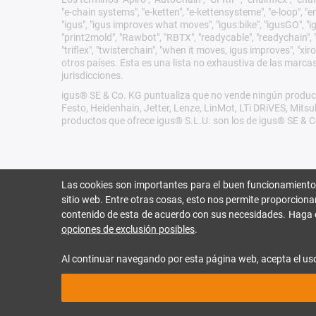
"e-chain systems", "e-ketten", "e-kettensysteme", "e-loop", "ener
"igus", "igus improves what moves", "igus:bike", "igusGO", "ig
"print2mold", "Rawbot", "RBTX", "readycable", "readychain", "R
"triflex", "twisterchain", "when it moves, igus improves", "
otros países. Esta es una lista no exhaustiva de las marca
jurisdicciones.
igus® SE & Co. KG puntualiza que no vende ningún product
Festo, Heidenhain, Jetter, Lenze, LinMot, LTi DRiVES, Mit
productos que ofrece igus® S.L.U. son los de igus® SE & C
Las cookies son importantes para el buen funcionamiento
sitio web. Entre otras cosas, esto nos permite proporciona
contenido de esta de acuerdo con sus necesidades. Haga 
opciones de exclusión posibles
.
Al continuar navegando por esta página web, acepta el us