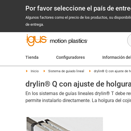
Por favor seleccione el país de ent
Algunos factores como el precio de los productos, su disponibil
de entrega.
Tienda
Configuradores
Información de
Inicio
Sistema de guiado lineal
drylin® Q con ajuste de h
drylin® Q con ajuste de holgur
En los sistemas de guías lineales drylin® T debe re
permite instalarlo directamente. La holgura del coj