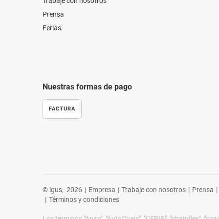
Trabaje con nosotros
Prensa
Ferias
Nuestras formas de pago
FACTURA
© igus,
2026
|
Empresa
|
Trabaje con nosotros
|
Prensa
|
|
Términos y condiciones
Los términos "Apiro", "AutoChain", "CFRIP", "chainflex", "chain