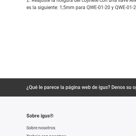
2. Reajuste la holgura del cojinete con una llave Al
es la siguiente: 1,5mm para QWE-01-20 y QWE-01-
¿Qué le parece la página web de igus? Denos su o
Sobre igus®
Sobre nosotros