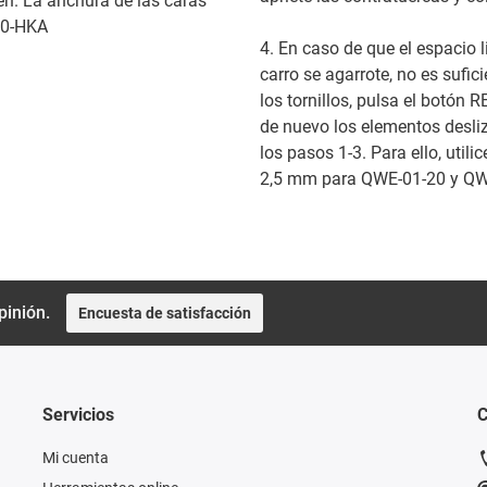
len. La anchura de las caras
20-HKA
4. En caso de que el espacio 
carro se agarrote, no es sufici
los tornillos, pulsa el botón 
de nuevo los elementos desli
los pasos 1-3. Para ello, util
2,5 mm para QWE-01-20 y Q
pinión.
Encuesta de satisfacción
Servicios
C
Mi cuenta