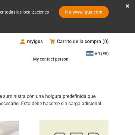
Ir a www.igus.com
er todas las localizaciones
myigus
Carrito de la compra
(
0
)
AR (ES)
My contact person
 se suministra con una holgura predefinida que
necesario. Esto debe hacerse sin carga adicional.