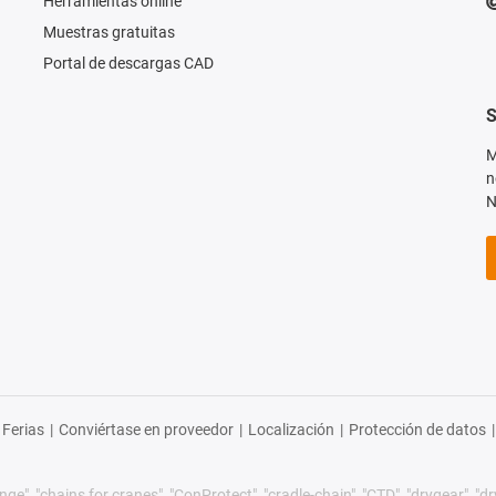
Herramientas online
Muestras gratuitas
Portal de descargas CAD
S
M
n
N
Ferias
|
Conviértase en proveedor
|
Localización
|
Protección de datos
|
ge", "chains for cranes", "ConProtect", "cradle-chain", "CTD", "drygear", "dryli