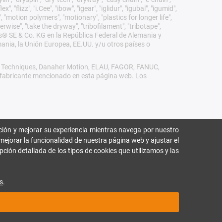
 "flizz", "i.Cee", "ibow", "igear", "iglidur", "igubal", "igumid",
, "motion polymers", "motionary", "plastics for longer life",
erwise", "take the dryway", "tribofilament", "tribotape",
igus® SE & Co. KG en la República Federal de Alemania y
mania, la Unión Europea, EE.UU. y/u otros países o
rol Techniques, Danaher Motion, ELAU, FAGOR, FANUC,
ro fabricante mencionado en esta página web. Los
ión y mejorar su experiencia mientras navega por nuestro
mejorar la funcionalidad de nuestra página web y ajustar el
pción detallada de los tipos de cookies que utilizamos y las
s
.