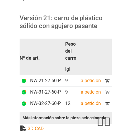
Versión 21: carro de plástico
sólido con agujero pasante
Peso
del
Nº de art.
carro
[g]
NW-21-27-60-P
9
a petición
NW-31-27-60-P
9
a petición
NW-32-27-60-P
12
a petición
Más información sobre la pieza seleccionada:
3D-CAD