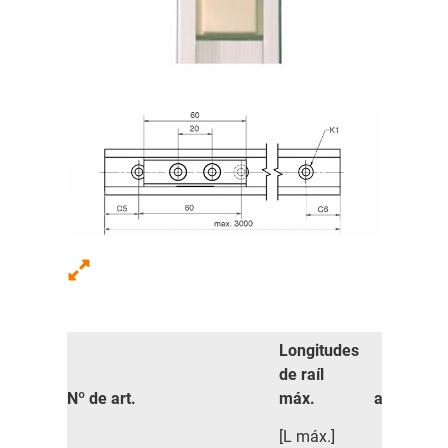
Longitudes
de raíl
Nº de art.
máx.
a
C4
[L máx.]