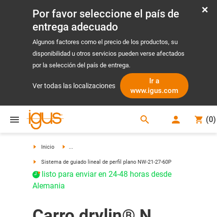
Por favor seleccione el país de
entrega adecuado
Algunos factores como el precio de los productos, su
disponibilidad u otros servicios pueden verse afectados
por la selección del país de entrega.
Ir a
Ver todas las localizaciones
www.igus.com
search
(
0
)
search
Inicio
...
Sistema de guiado lineal de perfil plano NW-21-27-60P
listo para enviar en 24-48 horas desde
Alemania
Carro drylin® N