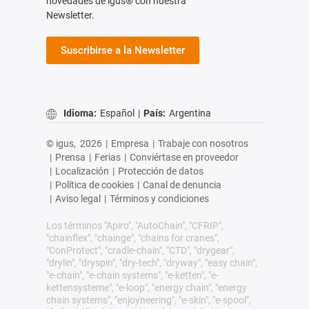
novedades de igus® con nuestra
Newsletter.
Suscribirse a la Newsletter
Idioma:
Español
|
País:
Argentina
© igus,
2026
|
Empresa
|
Trabaje con nosotros
|
Prensa
|
Ferias
|
Conviértase en proveedor
|
Localización
|
Protección de datos
|
Política de cookies
|
Canal de denuncia
|
Aviso legal
|
Términos y condiciones
Los términos "Apiro", "AutoChain", "CFRIP",
"chainflex", "chainge", "chains for cranes",
"ConProtect", "cradle-chain", "CTD", "drygear",
"drylin", "dryspin", "dry-tech", "dryway", "easy chain",
"e-chain", "e-chain systems", "e-ketten", "e-
kettensysteme", "e-loop", "energy chain", "energy
chain systems", "enjoyneering", "e-skin", "e-spool",