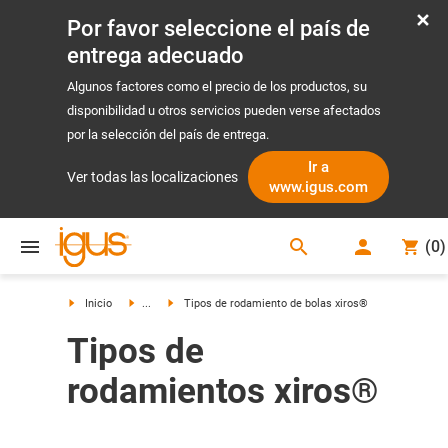
Por favor seleccione el país de
entrega adecuado
Algunos factores como el precio de los productos, su
disponibilidad u otros servicios pueden verse afectados
por la selección del país de entrega.
Ir a
Ver todas las localizaciones
www.igus.com
search
(
0
)
search
Inicio
...
Tipos de rodamiento de bolas xiros®
Tipos de
rodamientos xiros®