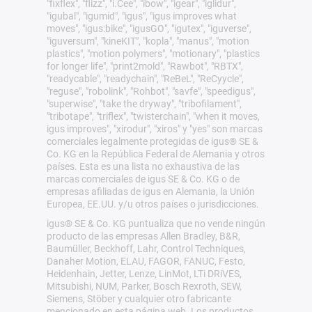
"fixflex", "flizz", "i.Cee", "ibow", "igear", "iglidur",
"igubal", "igumid", "igus", "igus improves what
moves", "igus:bike", "igusGO", "igutex", "iguverse",
"iguversum", "kineKIT", "kopla", "manus", "motion
plastics", "motion polymers", "motionary", "plastics
for longer life", "print2mold", "Rawbot", "RBTX",
"readycable", "readychain", "ReBeL", "ReCyycle",
"reguse", "robolink", "Rohbot", "savfe", "speedigus",
"superwise", "take the dryway", "tribofilament",
"tribotape", "triflex", "twisterchain", "when it moves,
igus improves", "xirodur", "xiros" y "yes" son marcas
comerciales legalmente protegidas de igus® SE &
Co. KG en la República Federal de Alemania y otros
países. Esta es una lista no exhaustiva de las
marcas comerciales de igus SE & Co. KG o de
empresas afiliadas de igus en Alemania, la Unión
Europea, EE.UU. y/u otros países o jurisdicciones.
igus® SE & Co. KG puntualiza que no vende ningún
producto de las empresas Allen Bradley, B&R,
Baumüller, Beckhoff, Lahr, Control Techniques,
Danaher Motion, ELAU, FAGOR, FANUC, Festo,
Heidenhain, Jetter, Lenze, LinMot, LTi DRiVES,
Mitsubishi, NUM, Parker, Bosch Rexroth, SEW,
Siemens, Stöber y cualquier otro fabricante
mencionado en esta página web. Los productos