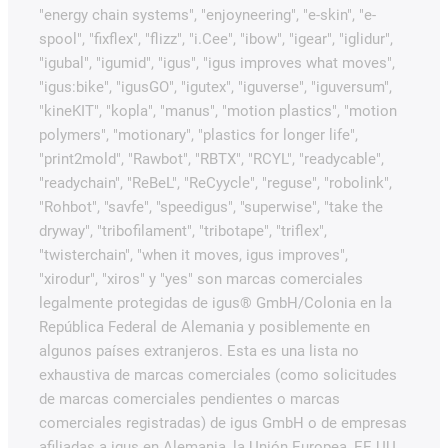
"energy chain systems", "enjoyneering", "e-skin", "e-
spool", "fixflex", "flizz", "i.Cee", "ibow", "igear", "iglidur",
"igubal", "igumid", "igus", "igus improves what moves",
"igus:bike", "igusGO", "igutex", "iguverse", "iguversum",
"kineKIT", "kopla", "manus", "motion plastics", "motion
polymers", "motionary", "plastics for longer life",
"print2mold", "Rawbot", "RBTX", "RCYL", "readycable",
"readychain", "ReBeL", "ReCyycle", "reguse", "robolink",
"Rohbot", "savfe", "speedigus", "superwise", "take the
dryway", "tribofilament", "tribotape", "triflex",
"twisterchain", "when it moves, igus improves",
"xirodur", "xiros" y "yes" son marcas comerciales
legalmente protegidas de igus® GmbH/Colonia en la
República Federal de Alemania y posiblemente en
algunos países extranjeros. Esta es una lista no
exhaustiva de marcas comerciales (como solicitudes
de marcas comerciales pendientes o marcas
comerciales registradas) de igus GmbH o de empresas
afiliadas a igus en Alemania, la Unión Europea, EE.UU.