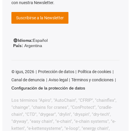
con nuestra Newsletter.
Suscribirse a la Newsletter
Idioma:
Español
País:
Argentina
©
igus, 2026
Protección de datos
Política de cookies
Canal de denuncia
Aviso legal
Términos y condiciones
Configuración de la protección de datos
Los términos "Apiro", "AutoChain", "CFRIP", "chainflex",
"chainge", "chains for cranes", "ConProtect", "cradle-
chain", "CTD", "drygear", "drylin", "dryspin", "dry-tech",
"dryway", "easy chain", "e-chain", "e-chain systems", "e-
ketten", "e-kettensysteme", "e-loop", "energy chain",