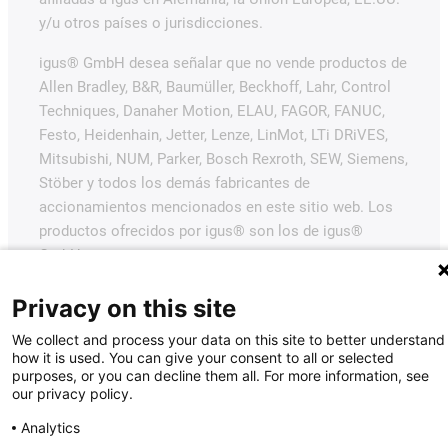
y/u otros países o jurisdicciones.
igus® GmbH desea señalar que no vende productos de
Allen Bradley, B&R, Baumüller, Beckhoff, Lahr, Control
Techniques, Danaher Motion, ELAU, FAGOR, FANUC,
Festo, Heidenhain, Jetter, Lenze, LinMot, LTi DRiVES,
Mitsubishi, NUM, Parker, Bosch Rexroth, SEW, Siemens,
Stöber y todos los demás fabricantes de
accionamientos mencionados en este sitio web. Los
productos ofrecidos por igus® son los de igus®
GmbH.
Privacy on this site
We collect and process your data on this site to better understand
how it is used. You can give your consent to all or selected
purposes, or you can decline them all. For more information, see
our privacy policy.
Analytics