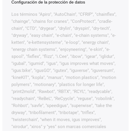
Configuración de la protección de datos
Los términos "Apiro", "AutoChain", "CFRIP", "chainflex",
"chainge", "chains for cranes", "ConProtect", "cradle-
chain", "CTD", "drygear", "drylin", "dryspin", "dry-tech",
"dryway", "easy chain", "e-chain", "e-chain systems", "e-
ketten", "e-kettensysteme", "e-loop", "energy chain",
"energy chain systems", "enjoyneering", "e-skin", "e-
spool", "fixflex", "flizz", "i.Cee", "ibow", "igear", "iglidur",
"igubal", "igumid", "igus", "igus improves what moves",
"igus:bike", "igusGO", "igutex", "iguverse", "iguversum",
"kineKIT", "kopla", "manus", "motion plastics", "motion
polymers", "motionary", "plastics for longer life",
"print2mold", "Rawbot", "RBTX", "RCYL", "readycable",
"readychain", "ReBeL", "ReCyycle", "reguse", "robolink",
"Rohbot", "savfe", "speedigus", "superwise", "take the
dryway", "tribofilament", "tribotape", "triflex",
"twisterchain", "when it moves, igus improves",
"xirodur", "xiros" y "yes" son marcas comerciales